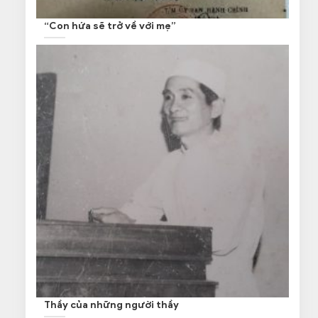
“Con hứa sẽ trở về với mẹ”
Thầy của những người thầy