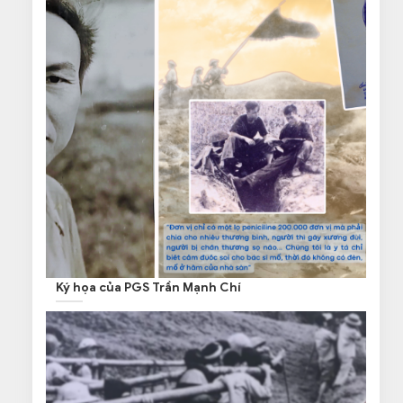
Ký họa của PGS Trần Mạnh Chí