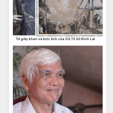
Tờ giấy khen và bức ảnh của GS.TS Vũ Đình Lai