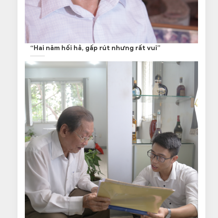
“Hai năm hối hả, gấp rút nhưng rất vui”