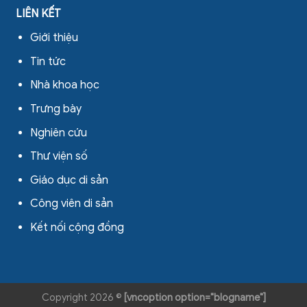
LIÊN KẾT
Giới thiệu
Tin tức
Nhà khoa học
Trưng bày
Nghiên cứu
Thư viện số
Giáo dục di sản
Công viên di sản
Kết nối cộng đồng
Copyright 2026 ©
[vncoption option="blogname"]