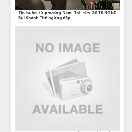
Tin buồn từ phương Nam: Trái tim GS.TS.NGND
Bùi Khánh Thế ngừng đập