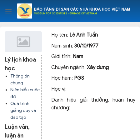
Skip
to
content
Họ tên:
Lê Anh Tuấn
Năm sinh:
30/10/1977
Giới tính:
Nam
Lý lịch khoa
Chuyên ngành:
Xây dựng
học
Thông tin
Học hàm:
PGS
chung
Học vị:
Niên biểu cuộc
đời
Danh hiệu giải thưởng, huân huy
Quá trình
chương:
giảng dạy và
đào tạo
Luận văn,
luận án