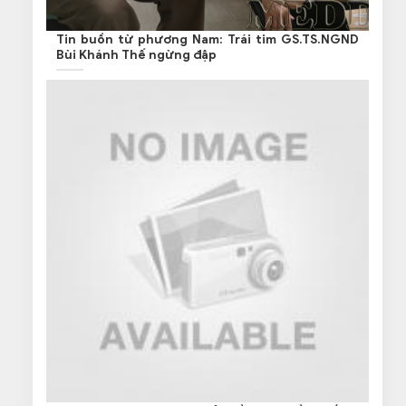
Tin buồn từ phương Nam: Trái tim GS.TS.NGND
Bùi Khánh Thế ngừng đập