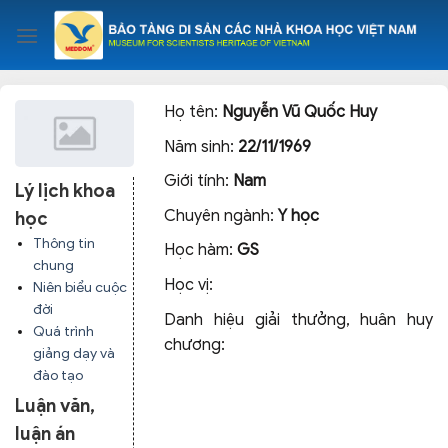
Skip
to
content
Họ tên:
Nguyễn Vũ Quốc Huy
Năm sinh:
22/11/1969
Giới tính:
Nam
Lý lịch khoa
Chuyên ngành:
Y học
học
Thông tin
Học hàm:
GS
chung
Học vị:
Niên biểu cuộc
đời
Danh hiệu giải thưởng, huân huy
Quá trình
chương:
giảng dạy và
đào tạo
Luận văn,
luận án