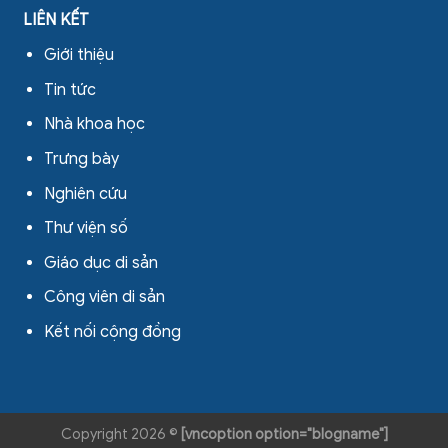
LIÊN KẾT
Giới thiệu
Tin tức
Nhà khoa học
Trưng bày
Nghiên cứu
Thư viện số
Giáo dục di sản
Công viên di sản
Kết nối cộng đồng
Copyright 2026 ©
[vncoption option="blogname"]