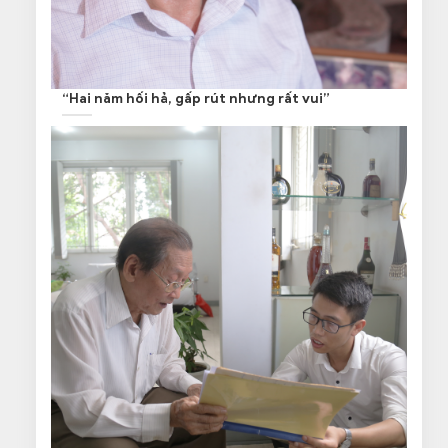
“Hai năm hối hả, gấp rút nhưng rất vui”