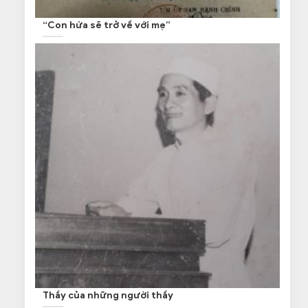
“Con hứa sẽ trở về với mẹ”
Thầy của những người thầy