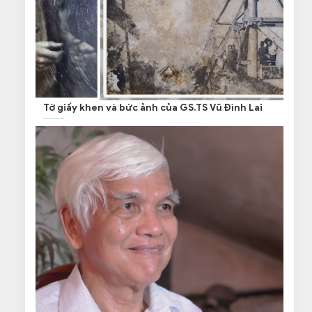
Tờ giấy khen và bức ảnh của GS.TS Vũ Đình Lai