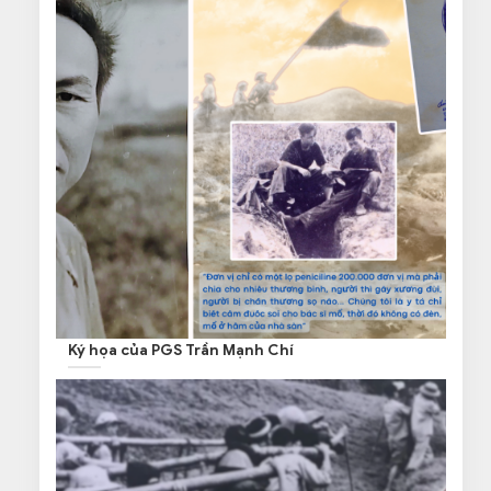
Ký họa của PGS Trần Mạnh Chí