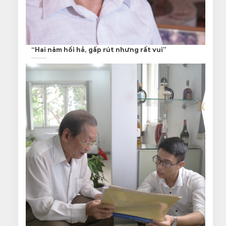
“Hai năm hối hả, gấp rút nhưng rất vui”