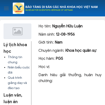
Skip
to
content
Họ tên:
Nguyễn Hữu Luận
Năm sinh:
12-08-1956
Giới tính:
Nam
Lý lịch khoa
Chuyên ngành:
Khoa học quân sự
học
Thông tin
Học hàm:
PGS
chung
Học vị:
Niên biểu cuộc
đời
Danh hiệu giải thưởng, huân huy
Quá trình
chương:
giảng dạy và
đào tạo
Luận văn,
luận án