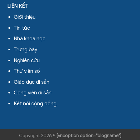
LIÊN KẾT
Giới thiệu
Tin tức
Nhà khoa học
Trưng bày
Nghiên cứu
Thư viện số
Giáo dục di sản
Công viên di sản
Kết nối cộng đồng
Copyright 2026 ©
[vncoption option="blogname"]