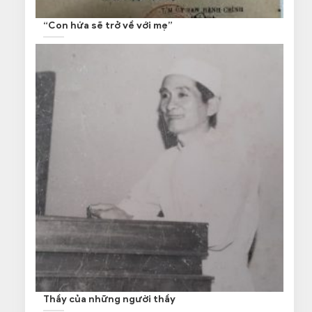
“Con hứa sẽ trở về với mẹ”
Thầy của những người thầy