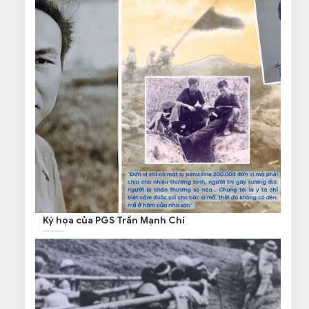
Ký họa của PGS Trần Mạnh Chí