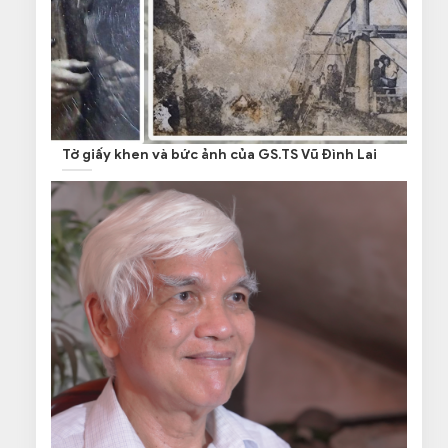
Tờ giấy khen và bức ảnh của GS.TS Vũ Đình Lai