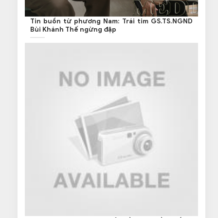
Tin buồn từ phương Nam: Trái tim GS.TS.NGND
Bùi Khánh Thế ngừng đập