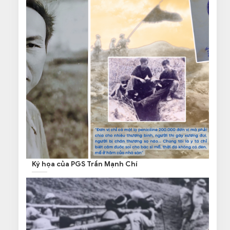
Ký họa của PGS Trần Mạnh Chí