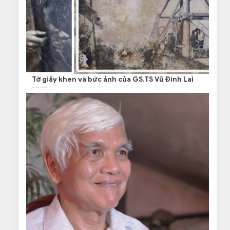
Tờ giấy khen và bức ảnh của GS.TS Vũ Đình Lai