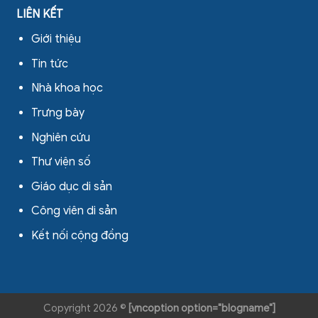
LIÊN KẾT
Giới thiệu
Tin tức
Nhà khoa học
Trưng bày
Nghiên cứu
Thư viện số
Giáo dục di sản
Công viên di sản
Kết nối cộng đồng
Copyright 2026 ©
[vncoption option="blogname"]