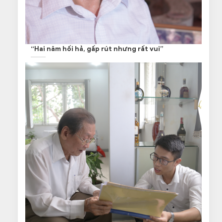
“Hai năm hối hả, gấp rút nhưng rất vui”