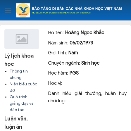
Skip
to
content
Họ tên:
Hoàng Ngọc Khắc
Năm sinh:
06/02/1973
Giới tính:
Nam
Lý lịch khoa
Chuyên ngành:
Sinh học
học
Thông tin
Học hàm:
PGS
chung
Học vị:
Niên biểu cuộc
đời
Danh hiệu giải thưởng, huân huy
Quá trình
chương:
giảng dạy và
đào tạo
Luận văn,
luận án