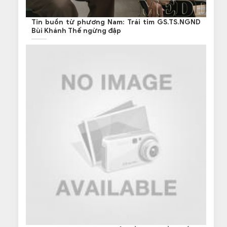
Tin buồn từ phương Nam: Trái tim GS.TS.NGND
Bùi Khánh Thế ngừng đập