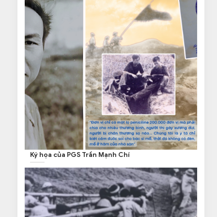
Ký họa của PGS Trần Mạnh Chí