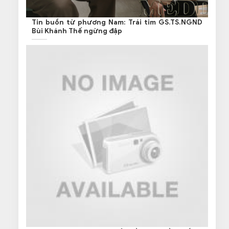
Tin buồn từ phương Nam: Trái tim GS.TS.NGND
Bùi Khánh Thế ngừng đập