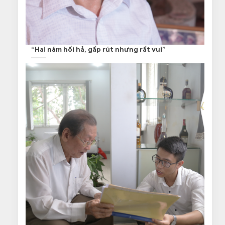
“Hai năm hối hả, gấp rút nhưng rất vui”