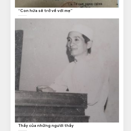
“Con hứa sẽ trở về với mẹ”
Thầy của những người thầy