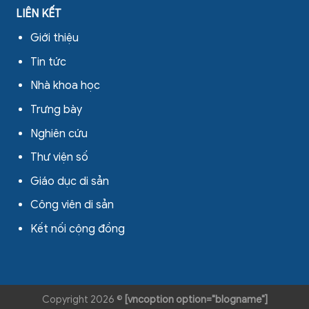
LIÊN KẾT
Giới thiệu
Tin tức
Nhà khoa học
Trưng bày
Nghiên cứu
Thư viện số
Giáo dục di sản
Công viên di sản
Kết nối cộng đồng
Copyright 2026 ©
[vncoption option="blogname"]