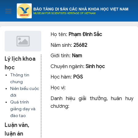
Skip
to
content
Họ tên:
Phạm Đình Sắc
Năm sinh:
25682
Giới tính:
Nam
Lý lịch khoa
Chuyên ngành:
Sinh học
học
Thông tin
Học hàm:
PGS
chung
Học vị:
Niên biểu cuộc
đời
Danh hiệu giải thưởng, huân huy
Quá trình
chương:
giảng dạy và
đào tạo
Luận văn,
luận án