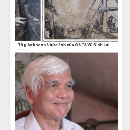
Tờ giấy khen và bức ảnh của GS.TS Vũ Đình Lai