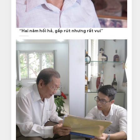
“Hai năm hối hả, gấp rút nhưng rất vui”