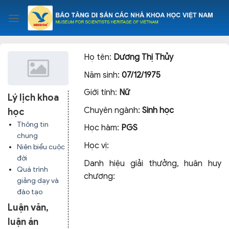
Skip
to
content
Họ tên:
Dương Thị Thủy
Năm sinh:
07/12/1975
Giới tính:
Nữ
Lý lịch khoa
Chuyên ngành:
Sinh học
học
Thông tin
Học hàm:
PGS
chung
Học vị:
Niên biểu cuộc
đời
Danh hiệu giải thưởng, huân huy
Quá trình
chương:
giảng dạy và
đào tạo
Luận văn,
luận án