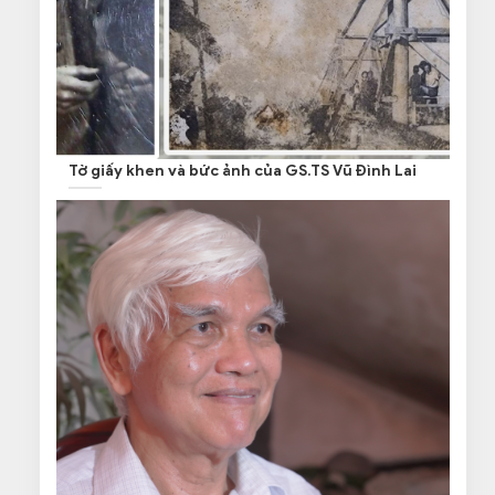
Tờ giấy khen và bức ảnh của GS.TS Vũ Đình Lai