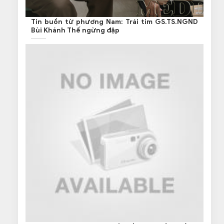
Tin buồn từ phương Nam: Trái tim GS.TS.NGND
Bùi Khánh Thế ngừng đập