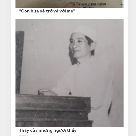
“Con hứa sẽ trở về với mẹ”
Thầy của những người thầy