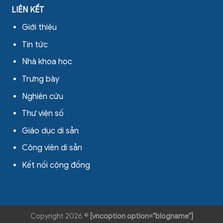
LIÊN KẾT
Giới thiệu
Tin tức
Nhà khoa học
Trưng bày
Nghiên cứu
Thư viện số
Giáo dục di sản
Công viên di sản
Kết nối cộng đồng
Copyright 2026 ©
[vncoption option="blogname"]