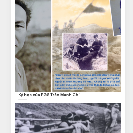
Ký họa của PGS Trần Mạnh Chí