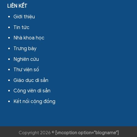
LIÊN KẾT
Giới thiệu
Tin tức
Nhà khoa học
Trưng bày
Nghiên cứu
Thư viện số
Giáo dục di sản
Công viên di sản
Kết nối cộng đồng
Copyright 2026 ©
[vncoption option="blogname"]