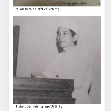
“Con hứa sẽ trở về với mẹ”
Thầy của những người thầy