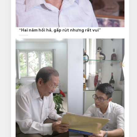
“Hai năm hối hả, gấp rút nhưng rất vui”