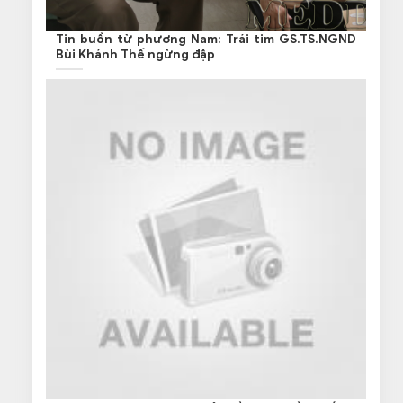
Tin buồn từ phương Nam: Trái tim GS.TS.NGND
Bùi Khánh Thế ngừng đập