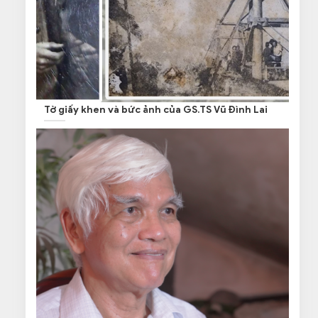
Tờ giấy khen và bức ảnh của GS.TS Vũ Đình Lai