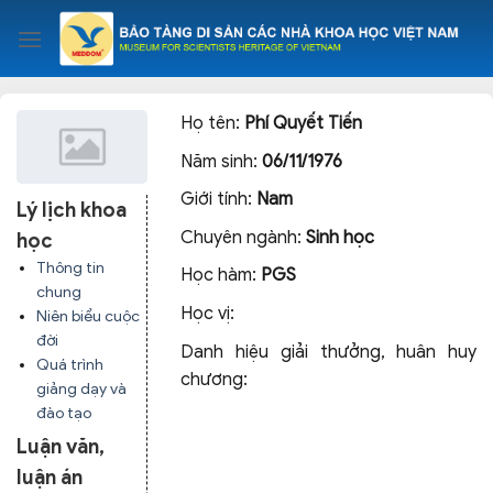
Skip
to
content
Họ tên:
Phí Quyết Tiến
Năm sinh:
06/11/1976
Giới tính:
Nam
Lý lịch khoa
Chuyên ngành:
Sinh học
học
Thông tin
Học hàm:
PGS
chung
Học vị:
Niên biểu cuộc
đời
Danh hiệu giải thưởng, huân huy
Quá trình
chương:
giảng dạy và
đào tạo
Luận văn,
luận án