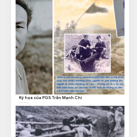
Ký họa của PGS Trần Mạnh Chí