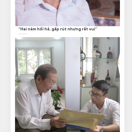
“Hai năm hối hả, gấp rút nhưng rất vui”