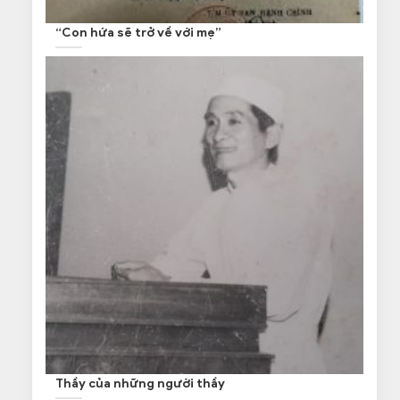
“Con hứa sẽ trở về với mẹ”
Thầy của những người thầy