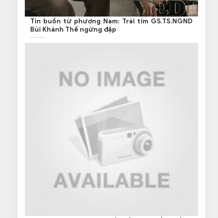
Tin buồn từ phương Nam: Trái tim GS.TS.NGND
Bùi Khánh Thế ngừng đập