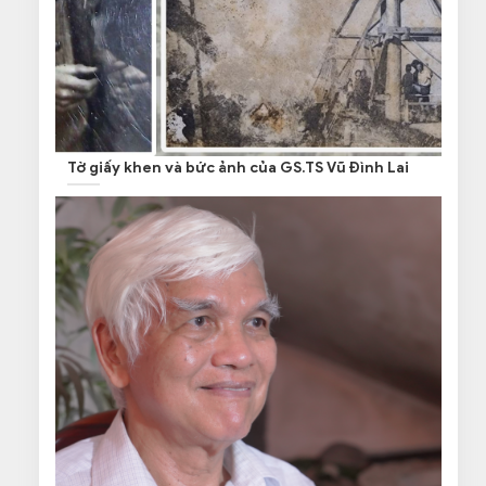
Tờ giấy khen và bức ảnh của GS.TS Vũ Đình Lai