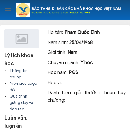
Skip
to
content
Họ tên:
Phạm Quốc Bình
Năm sinh:
25/04/1968
Giới tính:
Nam
Lý lịch khoa
Chuyên ngành:
Y học
học
Thông tin
Học hàm:
PGS
chung
Học vị:
Niên biểu cuộc
đời
Danh hiệu giải thưởng, huân huy
Quá trình
chương:
giảng dạy và
đào tạo
Luận văn,
luận án