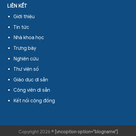
LIÊN KẾT
Giới thiệu
Tin tức
Nhà khoa học
Trưng bày
Nghiên cứu
Thư viện số
Giáo dục di sản
Công viên di sản
Kết nối cộng đồng
Copyright 2026 ©
[vncoption option="blogname"]