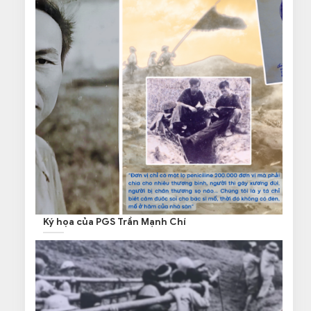
Ký họa của PGS Trần Mạnh Chí