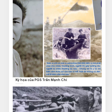
Ký họa của PGS Trần Mạnh Chí