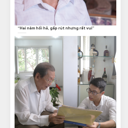
“Hai năm hối hả, gấp rút nhưng rất vui”