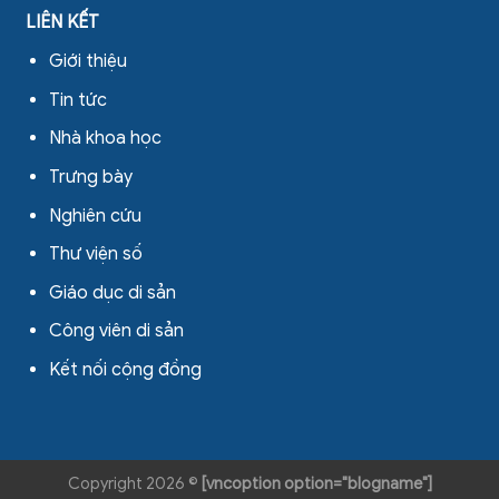
LIÊN KẾT
Giới thiệu
Tin tức
Nhà khoa học
Trưng bày
Nghiên cứu
Thư viện số
Giáo dục di sản
Công viên di sản
Kết nối cộng đồng
Copyright 2026 ©
[vncoption option="blogname"]