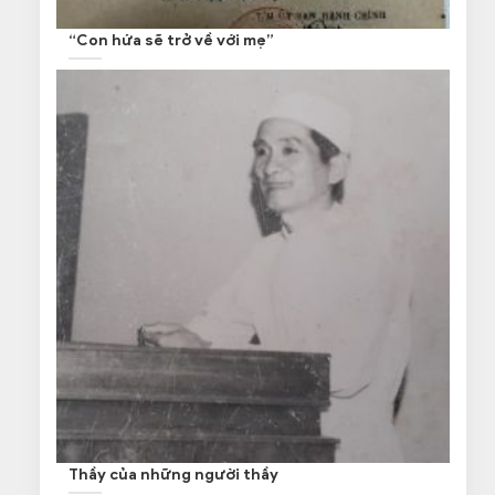
“Con hứa sẽ trở về với mẹ”
Thầy của những người thầy