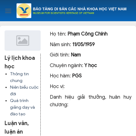
Skip
to
content
Họ tên:
Phạm Công Chính
Năm sinh:
11/05/1959
Giới tính:
Nam
Lý lịch khoa
Chuyên ngành:
Y học
học
Thông tin
Học hàm:
PGS
chung
Học vị:
Niên biểu cuộc
đời
Danh hiệu giải thưởng, huân huy
Quá trình
chương:
giảng dạy và
đào tạo
Luận văn,
luận án