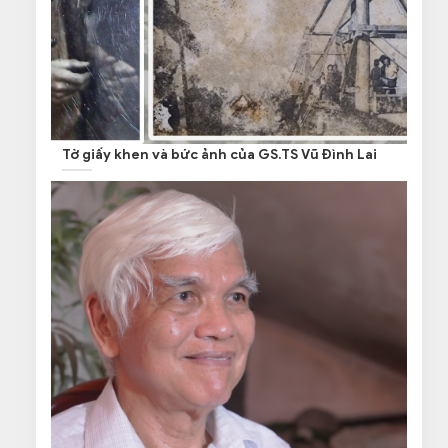
Tờ giấy khen và bức ảnh của GS.TS Vũ Đình Lai