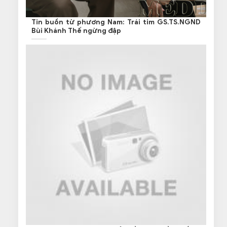
Tin buồn từ phương Nam: Trái tim GS.TS.NGND
Bùi Khánh Thế ngừng đập