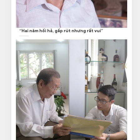
“Hai năm hối hả, gấp rút nhưng rất vui”