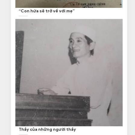
“Con hứa sẽ trở về với mẹ”
Thầy của những người thầy