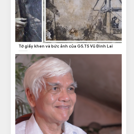
Tờ giấy khen và bức ảnh của GS.TS Vũ Đình Lai