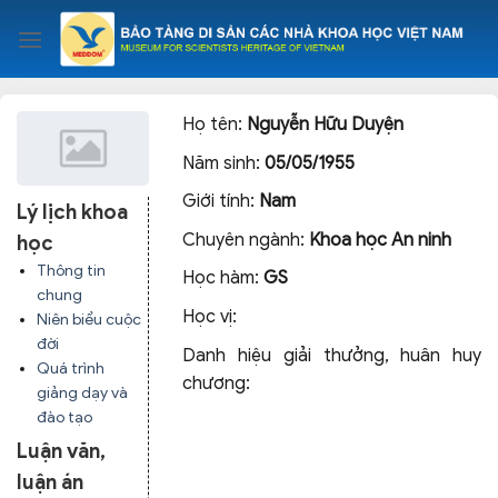
Skip
to
content
Họ tên:
Nguyễn Hữu Duyện
Năm sinh:
05/05/1955
Giới tính:
Nam
Lý lịch khoa
Chuyên ngành:
Khoa học An ninh
học
Thông tin
Học hàm:
GS
chung
Học vị:
Niên biểu cuộc
đời
Danh hiệu giải thưởng, huân huy
Quá trình
chương:
giảng dạy và
đào tạo
Luận văn,
luận án