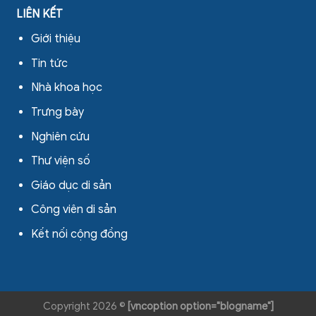
LIÊN KẾT
Giới thiệu
Tin tức
Nhà khoa học
Trưng bày
Nghiên cứu
Thư viện số
Giáo dục di sản
Công viên di sản
Kết nối cộng đồng
Copyright 2026 ©
[vncoption option="blogname"]