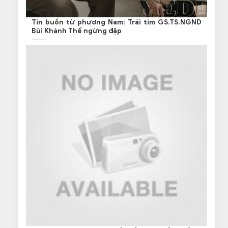
Tin buồn từ phương Nam: Trái tim GS.TS.NGND
Bùi Khánh Thế ngừng đập