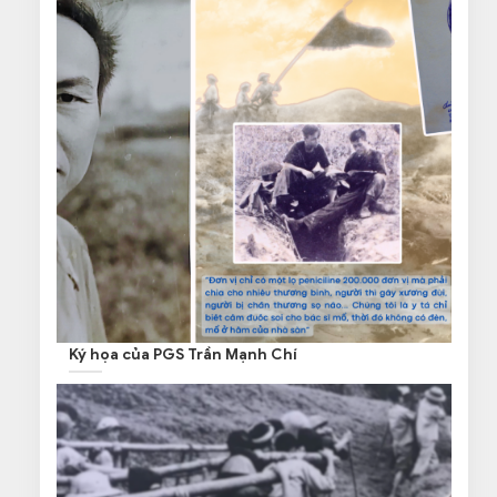
Ký họa của PGS Trần Mạnh Chí