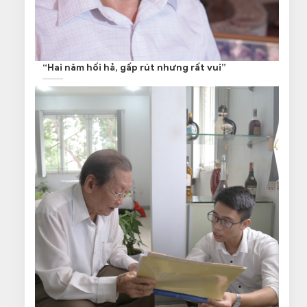
“Hai năm hối hả, gấp rút nhưng rất vui”