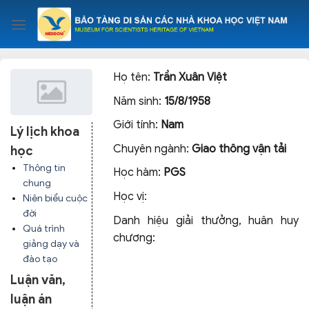
Skip
to
content
Họ tên:
Trần Xuân Việt
Năm sinh:
15/8/1958
Giới tính:
Nam
Lý lịch khoa
Chuyên ngành:
Giao thông vận tải
học
Thông tin
Học hàm:
PGS
chung
Học vị:
Niên biểu cuộc
đời
Danh hiệu giải thưởng, huân huy
Quá trình
chương:
giảng dạy và
đào tạo
Luận văn,
luận án