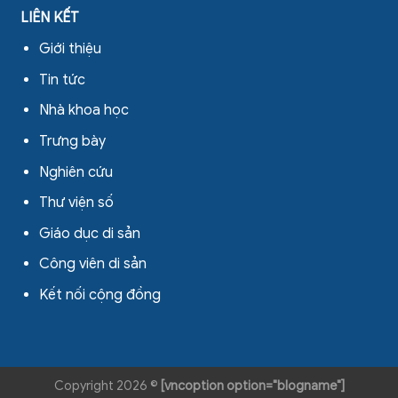
LIÊN KẾT
Giới thiệu
Tin tức
Nhà khoa học
Trưng bày
Nghiên cứu
Thư viện số
Giáo dục di sản
Công viên di sản
Kết nối cộng đồng
Copyright 2026 ©
[vncoption option="blogname"]