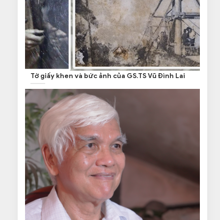
Tờ giấy khen và bức ảnh của GS.TS Vũ Đình Lai