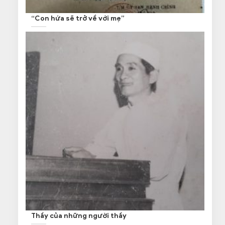
“Con hứa sẽ trở về với mẹ”
Thầy của những người thầy