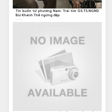
Tin buồn từ phương Nam: Trái tim GS.TS.NGND
Bùi Khánh Thế ngừng đập