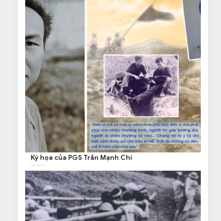
Ký họa của PGS Trần Mạnh Chí