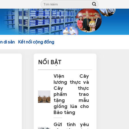
n di sản
Kết nối cộng đồng
NỔI BẬT
Viện Cây
lương thực và
Cây thực
phẩm trao
tặng mẫu
giống lúa cho
Bảo tàng
Gửi tình yêu