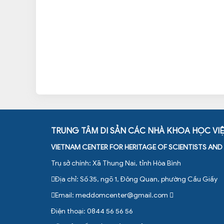
TRUNG TÂM DI SẢN CÁC NHÀ KHOA HỌC VI
VIETNAM CENTER FOR HERITAGE OF SCIENTISTS AN
Trụ sở chính: Xã Thung Nai, tỉnh Hòa Bình
Địa chỉ: Số 35, ngõ 1, Đông Quan, phường Cầu Giấy
Email:
meddomcenter@gmail.com
Điện thoại: 0844 56 56 56