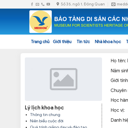
Skip
Số 35, ngõ 1, Đông Quan
medd
to
content
Trang chủ
Giới thiệu
Tin tức
Nhà khoa học
Họ tên:
Năm sin
Giới tín
Chuyên
Học hà
Lý lịch khoa học
Học vị:
Thông tin chung
Danh hi
Niên biểu cuộc đời
Quá trình giảng dạy và đào tạo