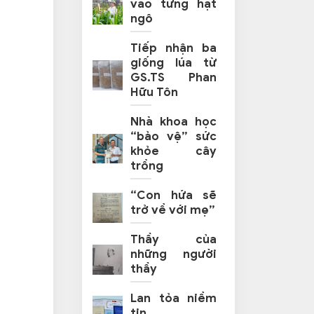
vào từng hạt
ngô
Tiếp nhận ba
giống lúa từ
GS.TS Phan
Hữu Tôn
Nhà khoa học
“bảo vệ” sức
khỏe cây
trồng
“Con hứa sẽ
trở về với mẹ”
Thầy của
những người
thầy
Lan tỏa niềm
tin