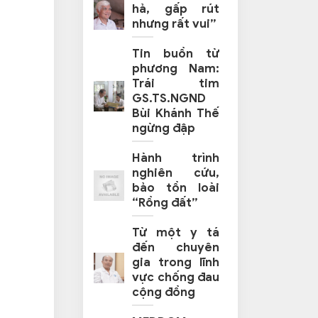
hả, gấp rút
nhưng rất vui”
Tin buồn từ
phương Nam:
Trái tim
GS.TS.NGND
Bùi Khánh Thế
ngừng đập
Hành trình
nghiên cứu,
bảo tồn loài
“Rồng đất”
Từ một y tá
đến chuyên
gia trong lĩnh
vực chống đau
cộng đồng