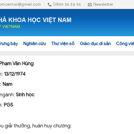
omcenter@gmail.com
0844 56 56 56
Newsletter
Trưng bày
Nghiên cứu
Thư viện số
Giáo dục di sản
Công viê
Phạm Văn Hùng
h:
13/12/1974
h:
Nam
 ngành:
Sinh học
m:
PGS
ệu giải thưởng, huân huy chương: