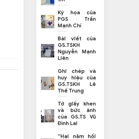
Ký họa của
PGS Trần
Mạnh Chí
Bài viết của
GS.TSKH
Nguyễn Mạnh
Liên
Ghi chép và
huy hiệu của
GS.TSKH Lê
Thế Trung
Tờ giấy khen
và bức ảnh
của GS.TS Vũ
Đình Lai
“Hai năm hối