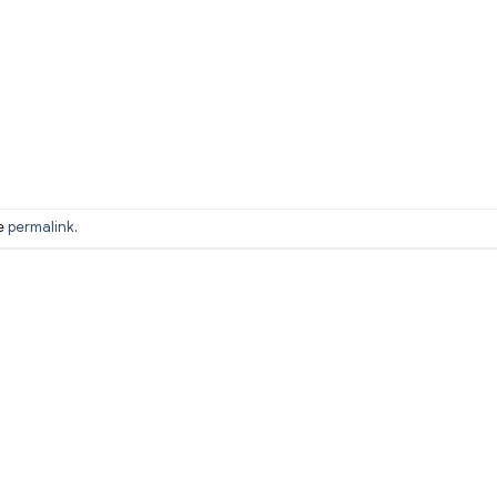
he
permalink
.