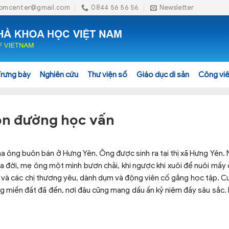
omcenter@gmail.com
0844 56 56 56
Newsletter
Trưng bày
Nghiên cứu
Thư viện số
Giáo dục di sản
Công viê
on đường học vấn
ông buôn bán ở Hưng Yên. Ông được sinh ra tại thị xã Hưng Yên. 
ua đời, mẹ ông một mình bươn chải, khi ngược khi xuôi để nuôi mấy 
 và các chị thương yêu, dành dụm và động viên cố gắng học tập. Cu
ững miền đất đã đến, nơi đâu cũng mang dấu ấn kỷ niệm đầy sâu sắc. 