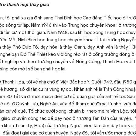
trở thành một thày giáo
ôi phải xa gia đình sang Thái Bình học Cao đẳng Tiểu học,ở trư
ộc sống tự lập. Năm 1946 thi vào Trung học chuyên khoa I ở trườn
i tản cư một thời gian. Năm 1948, sau khi học xong Trung học chuyê
Yên Mô, Ninh Bình học trung học chuyên khoa III tại trường Nguyễ
là thầy Phó Đức Tố, dạy hóa là thầy Oánh, dạy Anh văn là thầy H
c nghe bạn Đỗ Thế Phiệt kéo viôlông réo rắt ở cổng trường đóng ở đ
tốt nghiệp và theo trường chuyển về Nông Cống, Thanh Hóa với t
ng còn một số bạn phải học lại.
nh Hóa, tôi về nhà chờ đi Việt Bắc học Y. Cuối 1949, đầu 1950 
i quê hương, số đi tản cư ra vùng tự do. Nhân anh rể là Trần Công Nh
m 30 Tết và đi một mạch đến cơ sở quân giới của anh rể tôi. Sau k
quê nội ở Quỳnh Lưu, Nghệ An, vừa để thăm quê đã xa từ nhỏ, vừa đ
ản cư về quê. Tổ chức cưới xong, chuẩn bị theo mẹ ra Vĩnh Lộc, tô
y giáo chuyển công tác để dạy học ở trường Tân Dân của huyện. V
ên khoa Toán, Lý, Hóa) của trường. Ngoài việc tận tâm dạy học với 
hi đấu đoạt giải các cơ quan huyện. Ngày đó, tôi vẫn ước mong được