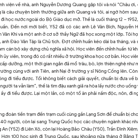
ệnh viện về nhà, anh Nguyễn Dương Quang gặp tôi và nói “Châu ơi, 
ng là câu chuyện bình thường giữa anh Quang và tôi, ai ngờ hôm sau
 đi học nước ngoài do Bộ Giáo dục mở. Thế là cuối tháng 12 – 1952, 
huấn. Đến nơi mới biết, Y52 đã có các anh Lê Văn Bích, Nguyễn 
n Văn Khi và một anh ở cơ sở thầy Ngữ đã học xong một lớp. Tôi họ
 anh Đào Văn Tập là Chủ tịch. Đợt chỉnh huấn kéo dài ba tháng, và 
àm cán bộ xây dựng chủ nghĩa xã hội. Học viên đến chỉnh huấn từ kh
ỉnh ủy viên, trong đó có rất nhiều ở trường khoa học cơ bản. Học viên
 cấp dưỡng, một thời gian ngắn đã mổ trâu, bò, lợn thiện nghệ như 
rường cùng với anh Tiên, anh Nại ở trường y sĩ Nông Cống lên. Cò
ng đi tiểu được. Tổi không biết cách giải quyết, chuẩn bị đưa về b
người ta vẫn làm”, thế là tìm đậu xanh giã ra hòa lấy nước cho uống 
ấy đi tiểu được. Lại một lần, có một tổ ăn phải nấm độc, nôn, đi n
ong đoàn tiền trạm đến trạm cuối cùng gần Lạng Sơn để chuẩn bị ch
ng 40 người, còn lại sang Trung Quốc học các chuyên ngành khác nh
n (Y52) đi Liên Xô, còn lại Hoàng Bảo Châu (Y50), Trần Đình Xiêm,
c. Hơn 100 học sinh đi Trung Quốc, sau khoảng nửa tháng ở Bằng T