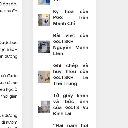
ũ đợt đó,
ưu, sau đó
Ký họa của
PGS Trần
Mạnh Chí
Bài viết của
GS.TSKH
. Được bác
Nguyễn Mạnh
Việt Bắc –
Liên
oạn đường
Ghi chép và
huy hiệu của
ó có được
GS.TSKH Lê
con đi mẹ
Thế Trung
Tiểu học ở
Tờ giấy khen
thời gian
và bức ảnh
của GS.TS Vũ
Đình Lai
qua đường
i đi nườm
“Hai năm hối