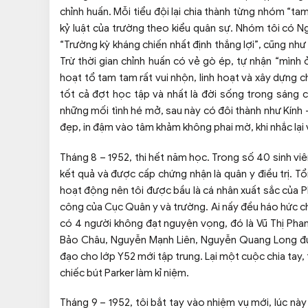
chỉnh huấn. Mỗi tiểu đội lại chia thành từng nhóm “t
kỷ luật của trường theo kiểu quân sự. Nhóm tôi có N
“Trường kỳ kháng chiến nhất định thắng lợi”, cũng nh
Trừ thời gian chỉnh huấn có vẻ gò ép, tự nhận “mình ở
hoạt tổ tam tam rất vui nhộn, linh hoạt và xây dựng
tốt cả đợt học tập và nhất là đời sống trong sáng c
những mối tình hé mở, sau này có đôi thành như Kính –
đẹp, in đậm vào tâm khảm không phai mờ, khi nhắc lại 
Tháng 8 – 1952, thi hết năm học. Trong số 40 sinh viên,
kết quả và được cấp chứng nhận là quân y điều trị. T
hoạt động nên tôi được bầu là cá nhân xuất sắc của P
công của Cục Quân y và trường. Ai nấy đều háo hức c
có 4 người không đạt nguyện vọng, đó là Vũ Thị Phan 
Bảo Châu, Nguyễn Mạnh Liên, Nguyễn Quang Long được
đạo cho lớp Y52 mới tập trung. Lại một cuộc chia tay
chiếc bút Parker làm kỉ niệm.
Tháng 9 – 1952, tôi bắt tay vào nhiệm vụ mới, lúc nà