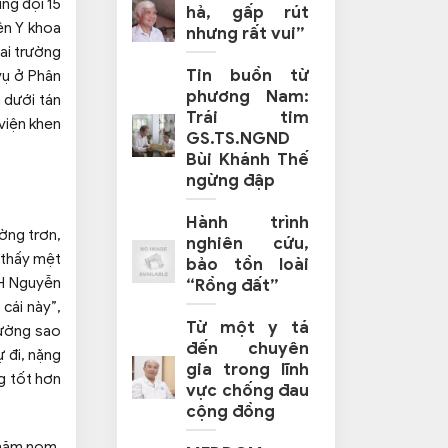
ng đội 15
hả, gấp rút
ên Y khoa
nhưng rất vui”
hai trường
Tin buồn từ
vụ ở Phân
phương Nam:
 dưới tán
Trái tim
 viện khen
GS.TS.NGND
Bùi Khánh Thế
ngừng đập
Hành trình
ờng trơn,
nghiên cứu,
 thấy mệt
bảo tồn loài
KH Nguyễn
“Rồng đất”
cái này”,
Từ một y tá
đường sao
đến chuyên
 đi, nặng
gia trong lĩnh
ng tốt hơn
vực chống đau
cộng đồng
thăm nom,