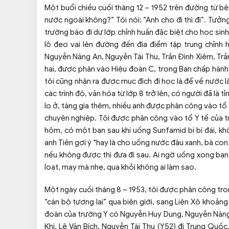
Một buổi chiều cuối tháng 12 – 1952 trên đường từ b
nước ngoài không?” Tôi nói: “Anh cho đi thì đi”. Tưở
trường báo đi dự lớp chỉnh huấn đặc biệt cho học sinh
lô đeo vai lên đường đến địa điểm tập trung chỉnh 
Nguyễn Năng An, Nguyễn Tài Thu, Trần Đình Xiêm, Trầ
hai, được phân vào Hiệu đoàn C, trong Ban chấp hành,
tôi cũng nhận ra được mục đích đi học là để về nước l
các trình độ, văn hóa từ lớp 8 trở lên, có người đã là t
lo ở, tăng gia thêm, nhiều anh được phân công vào tổ
chuyên nghiệp. Tôi được phân công vào tổ Y tế của t
hôm, có một bạn sau khi uống Sunfamid bị bí đái, khô
anh Tiên gợi ý “hay là cho uống nước đậu xanh, bà con 
nếu không được thì đưa đi sau. Ai ngờ uống xong bạn 
loạt, may mà nhẹ, qua khỏi không ai làm sao.
Một ngày cuối tháng 8 – 1953, tôi được phân công tr
“cán bộ tương lai” qua biên giới, sang Liên Xô khoả
đoàn của trường Y có Nguyễn Huy Dung, Nguyễn Năng A
Khi, Lê Văn Bích, Nguyễn Tài Thu (Y52) đi Trung Quố