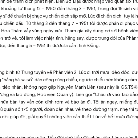
hanh để tránh địch phát hiện. Đến Bờ Đậu được nhập vào quân số Tru
hoảng từ tháng 12 – 1950 đến tháng 3 – 1951, Trung đội 15 sinh vi
sĩ để chuẩn bị phục vụ chiến dịch sắp mở. Lúc đi chiến dịch, tuy là 
chiến đấu. Từ tháng 3 đến tháng 7 – 1951 tôi được phân đi phục 
g Hoa Thám vẫy vùng ngày xưa. Tham gia xây dựng cơ sở bệnh viện
 trở về, tôi làm việc nhiệt tình, hăng say, được trung đội của Phân
đội, đến tháng 5 – 1951 thì được là cảm tình Đảng.
 binh từ Trung tuyền về Phân viện 2. Lúc đi trời mưa, đèo dốc, đư
g “hằng hà sa số” dân công cùng chiều, ngược chiều nên không cảm
m tiếp nhận, không ngờ gặp Nguyễn Mạnh Liên (sau này là GS.TS
g và lao động, Học viện Quân y). Liên gọi “Châu ơi vào tao bảo 
nửa bàn tay vẫn còn dính rơm và bảo ăn đi. Tôi ăn ngay, miếng 
đủ quân số 175 người, đoàn dẫn nhau về theo đường trạm, nhẹ thì tự
theo dõi giúp đỡ, giải quyết những việc cần thiết. Lúc về hết mưa đườ
ng phòng chuyên môn, Tiểu đội phó tiểu đội nhân viên, hàng ngày 