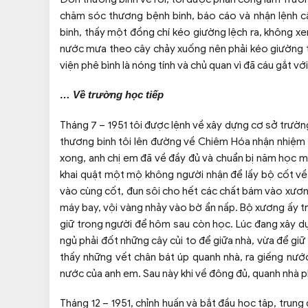
chăm sóc thương bệnh binh, báo cáo và nhận lệnh cấ
binh, thấy một đồng chí kéo giường lệch ra, không xem
nước mưa theo cây chảy xuống nên phải kéo giường tr
viện phê bình là nóng tính và chủ quan vì đã cáu gắt vớ
… Về trường học tiếp
Tháng 7 – 1951 tôi được lệnh về xây dựng cơ sở trường 
thương binh tôi lên đường về Chiêm Hóa nhận nhiệm v
xong, anh chị em đã về đầy đủ và chuẩn bị năm học 
khai quật một mộ không người nhận để lấy bộ cốt về l
vào cùng cốt, đun sôi cho hết các chất bám vào xươn
máy bay, vội vàng nhảy vào bờ ẩn nấp. Bộ xương ấy tr
giữ trong người để hôm sau còn học. Lúc đang xây dự
ngủ phải đốt những cây củi to để giữa nhà, vừa để gi
thấy những vết chân bát úp quanh nhà, ra giếng nướ
nước của anh em. Sau này khi về đông đủ, quanh nhà p
Tháng 12 – 1951, chỉnh huấn và bắt đầu học tập, trung