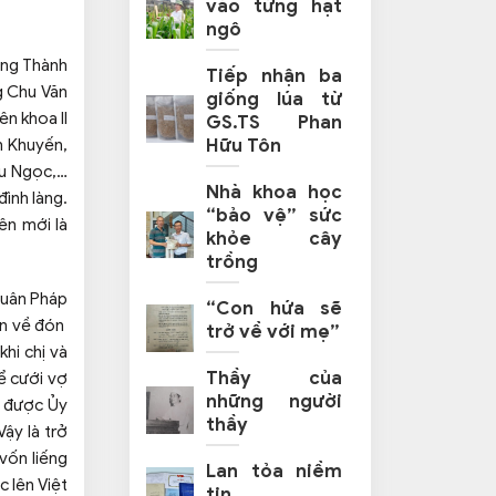
vào từng hạt
ngô
ờng Thành
Tiếp nhận ba
g Chu Văn
giống lúa từ
n khoa II
GS.TS Phan
Hữu Tôn
n Khuyến,
ữu Ngọc,…
Nhà khoa học
ình làng.
“bảo vệ” sức
ên mới là
khỏe cây
trồng
quân Pháp
“Con hứa sẽ
uận về đón
trở về với mẹ”
hi chị và
Thầy của
ể cưới vợ
những người
i được Ủy
thầy
ậy là trở
vốn liếng
Lan tỏa niềm
 lên Việt
tin