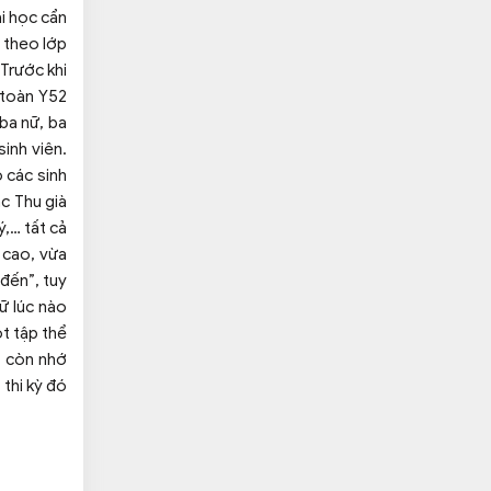
i học cẩn
p theo lớp
Trước khi
 toàn Y52
ba nữ, ba
sinh viên.
 các sinh
c Thu già
ý,… tất cả
 cao, vừa
 đến”, tuy
ữ lúc nào
t tập thể
i còn nhớ
 thi kỳ đó