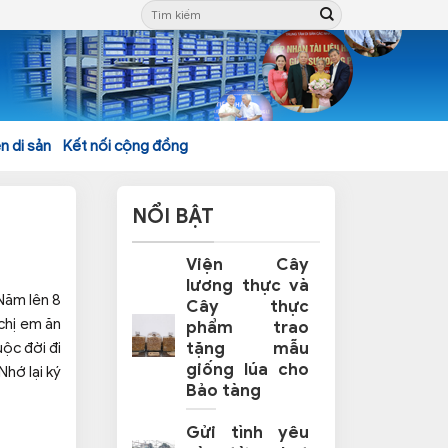
n di sản
Kết nối cộng đồng
NỔI BẬT
Viện Cây
lương thực và
Năm lên 8
Cây thực
chị em ăn
phẩm trao
tặng mẫu
ộc đời đi
giống lúa cho
Nhớ lại ký
Bảo tàng
Gửi tình yêu