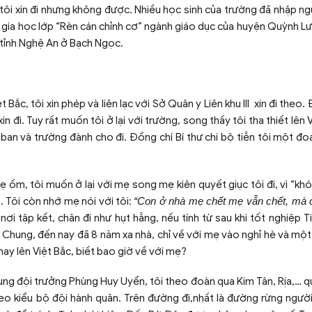
 tôi xin đi nhưng không được. Nhiều học sinh của trường đã nhập ng
am gia học lớp “Rèn cán chỉnh cơ” ngành giáo dục của huyện Quỳnh L
c tỉnh Nghệ An ở Bạch Ngọc.
Bắc, tôi xin phép và liên lạc với Sở Quân y Liên khu III xin đi theo
 đi. Tuy rất muốn tôi ở lại với trường, song thấy tôi tha thiết lên 
 ban và trường đành cho đi. Đồng chí Bí thư chi bộ tiễn tôi một đ
, tôi muốn ở lại với mẹ song mẹ kiên quyết giục tôi đi, vì “kh
. Tôi còn nhớ mẹ nói với tôi:
“Con ở nhà mẹ chết mẹ vẫn chết, mà 
 nơi tập kết, chân đi như hụt hẫng, nếu tính từ sau khi tốt nghiệp 
Chung, đến nay đã 8 năm xa nhà, chỉ về với mẹ vào nghỉ hè và một 
nay lên Việt Bắc, biết bao giờ về với mẹ?
ung đội trưởng Phùng Huy Uyển, tôi theo đoàn qua Kim Tân, Rịa,… 
eo kiểu bộ đội hành quân. Trên đường đi,nhất là đường rừng ngườ