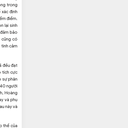
ống trong
 xác định
iểm điểm.
 lại sinh
ã đảm bảo
y cũng có
g tình cảm
đã đều đạt
 tích cực
o sự phân
 40 người
ch, Hoàng
ày và phụ
au này và
p thể của