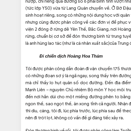
nượp, chỉ riêng qua đường số 6 phải bình tĩnh vượt n
(tức lớp Y50) vừa từ Lang Quán chuyển về. Ở Bờ Đậu k
sinh hoạt riêng, song có những nội dung học với quân y 
nhưng cùng được phân công về các đơn vị để phục vụ 
viện 2 đóng ở rừng dẻ Yên Thế, Bắc Giang, nơi Hoàn
rừng, chuẩn bị cơ sở để đón thương binh từ trung tuyến
là anh hùng lao tác (như là cá nhân xuất sắc)của Trung 
Đi chiến dịch Hoàng Hoa Thám
Tôi được phân công dẫn đoàn đi vận chuyển 175 thương
có những đoạn sơ ý là ngã ngay, song thấy trên đườn
mà chỉ thấy lo hụt quân số dọc đường. Đến địa điể
Mạnh Liên – nguyên Chủ nhiệm Bộ môn Y học môi trườn
đến nơi hắn dúi cho một miếng đường phên to bằng 
ngon thế, sao ngọt thế, ăn xong tỉnh cả người. Nhận 
thì dìu, cáng, tôi đi, lúc phía trước, lúc phía sau để 
nên đi trót lọt, không có vấn đề gì đáng tiếc xảy ra.
Đón thương binh về rồi, tôi được phân công làm Trưở