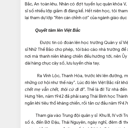
Bắc, An toàn khu. Nhân có đợt tuyển lục quân khóa V,
sĩ số nhiều lớp giảm đi đáng kể. Hết niên học, tôi th
lại tham dự lớp “Rèn cán chỉnh cơ” của ngành giáo dụ
Quyết tâm lên Việt Bắc
Được tin có đoàn lên học trường Quân y sĩ Việt 
sĩ Nhữ Thế Bảo cho phép, tôi báo cáo nhà trường để xin
nơi mà thanh niên kháng chiến đều hướng tới, nên Ủy
dài hàng chục cây số, lưu luyến chia tay.
Ra Vĩnh Lộc, Thanh Hóa, trước khi lên đường, mẹ ốm
những cơ hội như thế này”. Lúc đó lên Việt Bắc rất khó
chết mẹ vẫn chết, thôi cứ đi đi”
. Thế là đi! Từ nhà đến
Hưng Yên, năm 1942 đã phải sang Thái Bình học Thành 
ngắn khi tiêu thổ kháng chiến, rồi tản cư đầu năm 1947
Tham gia vào Trung đội quân y sĩ Khu III, IV với Tr
số 6, đến Bờ Đậu, Thái Nguyên, ngày nghỉ, đêm đi th