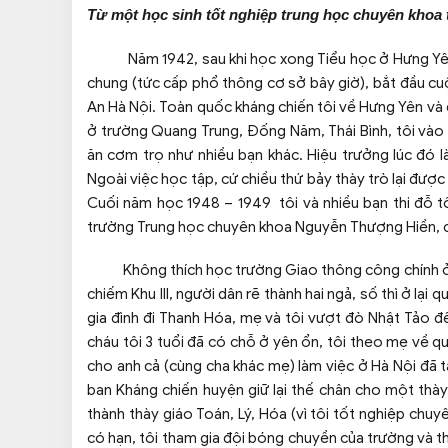
Từ một học sinh tốt nghiệp trung học chuyên khoa 
Năm 1942, sau khi học xong Tiểu học ở Hưng Yên, t
chung (tức cấp phổ thông cơ sở bây giờ), bắt đầu cu
An Hà Nội. Toàn quốc kháng chiến tôi về Hưng Yên và đ
ở trường Quang Trung, Đống Năm, Thái Bình, tôi vào 
ăn cơm trọ như nhiều bạn khác. Hiệu trưởng lúc đó 
Ngoài việc học tập, cứ chiều thứ bảy thày trò lại đượ
Cuối năm học 1948 – 1949 tôi và nhiều bạn thi đỗ 
trường Trung học chuyên khoa Nguyễn Thượng Hiền, cũ
Không thích học trường Giao thông công chính ở Tha
chiếm Khu III, người dân rẽ thành hai ngả, số thì ở lạ
gia đình đi Thanh Hóa, mẹ và tôi vượt đò Nhật Tảo đê
cháu tôi 3 tuổi đã có chỗ ở yên ổn, tôi theo mẹ về 
cho anh cả (cùng cha khác mẹ) làm việc ở Hà Nội đã t
ban Kháng chiến huyện giữ lại thế chân cho một thà
thành thày giáo Toán, Lý, Hóa (vì tôi tốt nghiệp chuy
có hạn, tôi tham gia đội bóng chuyền của trường và t