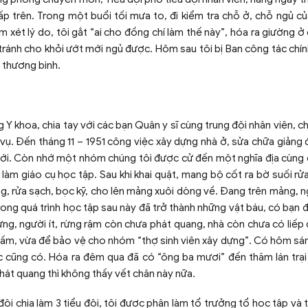
p trên. Trong một buổi tối mưa to, đi kiểm tra chỗ ở, chỗ ngủ c
 xét lý do, tôi gắt “ai cho đồng chí làm thế này”, hóa ra giường ở
ánh cho khỏi ướt mới ngủ được. Hôm sau tôi bị Ban công tác chính
i thương binh.
Y khoa, chia tay với các bạn Quân y sĩ cùng trung đội nhân viên, ch
ụ. Đến tháng 11 – 1951 công việc xây dựng nhà ở, sửa chữa giảng
mới. Còn nhớ một nhóm chúng tôi được cử đến một nghĩa địa cùng
àm giáo cụ học tập. Sau khi khai quật, mang bộ cốt ra bờ suối rửa
g, rửa sạch, bọc kỹ, cho lên mảng xuôi dòng về. Đang trên mảng, n
ong quá trình học tập sau này đã trở thành những vật báu, có bạn đ
ng, người ít, rừng rậm còn chưa phát quang, nhà còn chưa có liếp
ữ ấm, vừa để bảo vệ cho nhóm “thợ sinh viên xây dựng”. Có hôm sán
c cũng có. Hóa ra đêm qua đã có “ông ba mươi” đến thăm lán trại
hát quang thì không thấy vết chân này nữa.
 đội chia làm 3 tiểu đội, tôi được phân làm tổ trưởng tổ học tập và