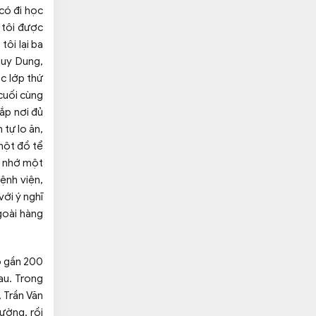
có đi học
 tôi được
tôi lại ba
Huy Dung,
c lớp thứ
cuối cùng
ắp nơi đủ
 tự lo ăn,
một đồ tể
n nhớ một
ệnh viện,
với ý nghĩ
goài hàng
o gần 200
au. Trong
 Trần Văn
ường, rồi