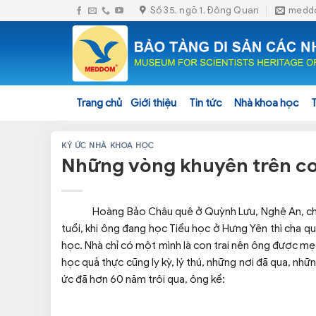
Skip
Số 35, ngõ 1, Đông Quan
medd
to
content
Trang chủ
Giới thiệu
Tin tức
Nhà khoa học
KÝ ỨC NHÀ KHOA HỌC
Những vòng khuyên trên c
Hoàng Bảo Châu quê ở Quỳnh Lưu, Nghệ An, cha 
tuổi, khi ông đang học Tiểu học ở Hưng Yên thì cha q
học. Nhà chỉ có một mình là con trai nên ông được mẹ
học quả thực cũng ly kỳ, lý thú, những nơi đã qua, nh
ức đã hơn 60 năm trôi qua, ông kể: