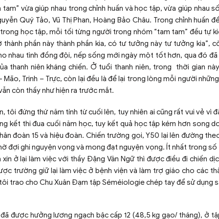
am tam” vừa giúp nhau trong chỉnh huấn và học tập, vừa giúp nhau s
guyễn Quý Tảo, Vũ Thị Phan, Hoàng Bảo Châu. Trong chỉnh huấn để
ư trong học tập, mỗi tối từng người trong nhóm “tam tam” đều tự k
 thành phần này thành phần kia, có tư tưởng này tư tưởng kia”, còn
 cho nhau tình đồng đội, nếp sống mới ngày một tốt hơn, qua đó đ
ủa thanh niên kháng chiến. Ở tuổi thanh niên, trong thời gian nà
 Mão, Trinh – Trực, còn lại đều là để lại trong lòng mỗi người nhữn
vẫn còn thấy như hiện ra trước mắt.
 tôi đứng thứ năm tính từ cuối lên, tuy nhiên ai cũng rất vui vẻ vì 
ổng kết thi đua cuối năm học, tuy kết quả học tập kém hơn song do
hân đoàn 15 và hiệu đoàn. Chiến trường gọi, Y50 lại lên đường the
hờ đợi ghi nguyện vọng và mong đạt nguyện vọng. Ít nhất trong số
xin ở lại làm việc với thầy Đặng Văn Ngữ thì được điều đi chiến dị
 trường giữ lại làm việc ở bệnh viện và làm trợ giáo cho các th
, tôi trao cho Chu Xuân Đạm tập Séméiologie chép tay để sử dụng s
y đã được hưởng lương ngạch bậc cấp 12 (48,5 kg gạo/ tháng), ở tậ