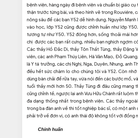
bệnh viện, hàng ngày đi bệnh viện và chuẩn bị giáo c
thận trước từng bài, và theo hình vẽ trong Rouviére, c
nông sâu để các bạn Y52 dễ hình dung. Nguyễn Mạnh L
vào học, lớp Y52 cũng được chỉnh huấn như lớp Y50. 
tương tự như Y50. Y52 đông hơn, sống thoải mái hơn Y
chị được các bạn rất cưng, nhiều bạn nghịch ngợm cố t
Các thầy Hồ Đắc Di, thầy Tôn Thất Tùng, thầy Đặng 
viên, các anh Phạm Thúy Liên, Hà Văn Mạo, Đỗ Quang, 
là Y tá trưởng, các chị Nghị, Nga, Duyên, Nhung, anh T
đều hết sức chăm lo cho chúng tôi và Y52. Còn nhớ h
dùng bàn chải để rửa tay, vừa nói đến các bước mổ, và v
tuổi thầy mới hơn 50. Thầy Tùng đi đâu cũng mang t
cũng chỉnh tề, ngược lại anh Vưu Hữu Chánh rất luộm
đa dạng thống nhất trong bệnh viện. Các thầy ngoà
trong ba đàn anh về thi tốt nghiệp bác sĩ, có một anh
phải trở về đơn vị, có anh thái độ không tốt với đồng
Chỉnh huấn