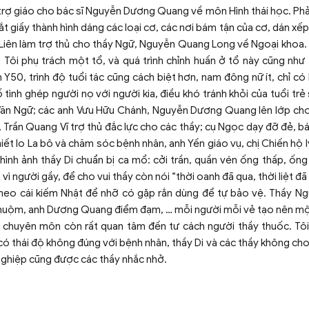
ụ trợ giáo cho bác sĩ Nguyễn Dương Quang về môn Hình thái học. Phả
ắt giấy thành hình dáng các loại cơ, các nơi bám tận của cơ, dán xế
iên làm trợ thủ cho thầy Ngữ, Nguyễn Quang Long về Ngoại khoa. 
Tôi phụ trách một tổ, và quá trình chỉnh huấn ở tổ này cũng như
50, trình độ tuổi tác cũng cách biệt hơn, nam đông nữ ít, chỉ có 
ình ghép người nọ với người kia, điều khó tránh khỏi của tuổi trẻ 
Văn Ngữ; các anh Vưu Hữu Chánh, Nguyễn Dương Quang lên lớp cho
Trần Quang Vĩ trợ thủ đắc lực cho các thầy; cụ Ngọc dạy đỡ đẻ, bá
hiết lo La bô và chăm sóc bệnh nhân, anh Yến giáo vụ, chị Chiến hộ l
ình ảnh thầy Di chuẩn bị ca mổ: cởi trần, quần vén ống thấp, ống
ì người gầy, để cho vui thầy còn nói “thời oanh đã qua, thời liệt đã
heo cái kiếm Nhật để nhỡ có gặp rắn dùng để tự bảo vệ. Thầy Ng
 thuộm, anh Dương Quang điểm đạm, … mỗi người mỗi vẻ tạo nên mộ
i chuyên môn còn rất quan tâm đến tư cách người thầy thuốc. Tô
 có thái độ không đúng với bệnh nhân, thầy Di và các thầy không cho
 nghiệp cũng được các thầy nhắc nhở.