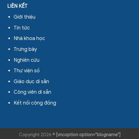
LIÊN KẾT
Giới thiệu
Tin tức
Nhà khoa học
Trưng bày
Nghiên cứu
Thư viện số
Giáo dục di sản
Công viên di sản
Kết nối cộng đồng
Copyright 2026 ©
[vncoption option="blogname"]