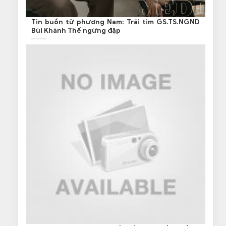
Tin buồn từ phương Nam: Trái tim GS.TS.NGND
Bùi Khánh Thế ngừng đập