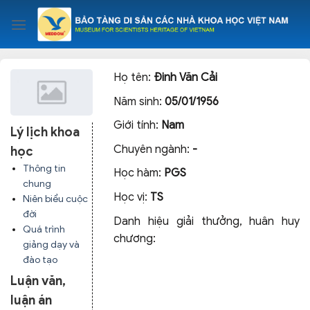
Skip
to
content
Họ tên:
Đinh Văn Cải
Năm sinh:
05/01/1956
Giới tính:
Nam
Lý lịch khoa
Chuyên ngành:
-
học
Thông tin
Học hàm:
PGS
chung
Học vị:
TS
Niên biểu cuộc
đời
Danh hiệu giải thưởng, huân huy
Quá trình
chương:
giảng dạy và
đào tạo
Luận văn,
luận án