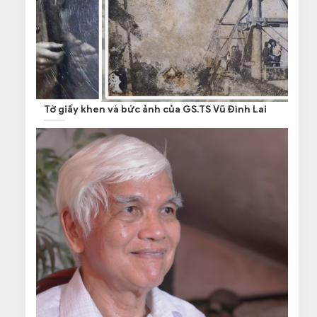
Tờ giấy khen và bức ảnh của GS.TS Vũ Đình Lai