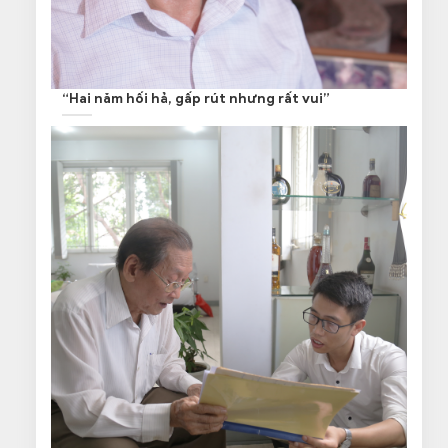
“Hai năm hối hả, gấp rút nhưng rất vui”