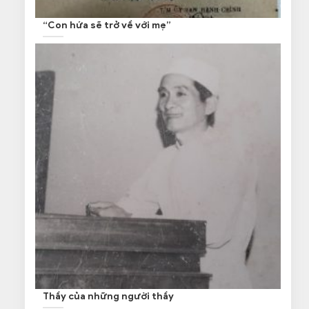
“Con hứa sẽ trở về với mẹ”
Thầy của những người thầy