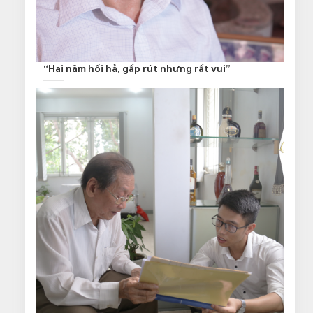
“Hai năm hối hả, gấp rút nhưng rất vui”