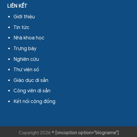
LIÊN KẾT
Giới thiệu
Tin tức
Nhà khoa học
Trưng bày
Nghiên cứu
Thư viện số
Giáo dục di sản
Công viên di sản
Kết nối cộng đồng
Copyright 2026 ©
[vncoption option="blogname"]