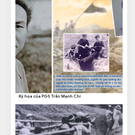
Ký họa của PGS Trần Mạnh Chí