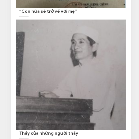
“Con hứa sẽ trở về với mẹ”
Thầy của những người thầy