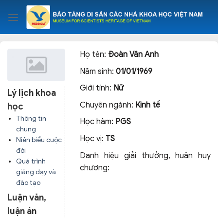
Skip
to
content
Họ tên:
Đoàn Vân Anh
Năm sinh:
01/01/1969
Giới tính:
Nữ
Lý lịch khoa
Chuyên ngành:
Kinh tế
học
Thông tin
Học hàm:
PGS
chung
Học vị:
TS
Niên biểu cuộc
đời
Danh hiệu giải thưởng, huân huy
Quá trình
chương:
giảng dạy và
đào tạo
Luận văn,
luận án