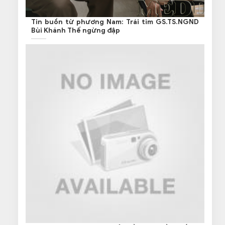
Tin buồn từ phương Nam: Trái tim GS.TS.NGND
Bùi Khánh Thế ngừng đập