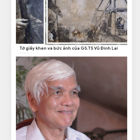
Tờ giấy khen và bức ảnh của GS.TS Vũ Đình Lai