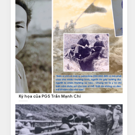
Ký họa của PGS Trần Mạnh Chí