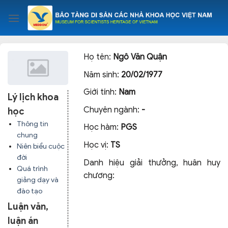
Skip
to
content
Họ tên:
Ngô Văn Quận
Năm sinh:
20/02/1977
Giới tính:
Nam
Lý lịch khoa
Chuyên ngành:
-
học
Thông tin
Học hàm:
PGS
chung
Học vị:
TS
Niên biểu cuộc
đời
Danh hiệu giải thưởng, huân huy
Quá trình
chương:
giảng dạy và
đào tạo
Luận văn,
luận án