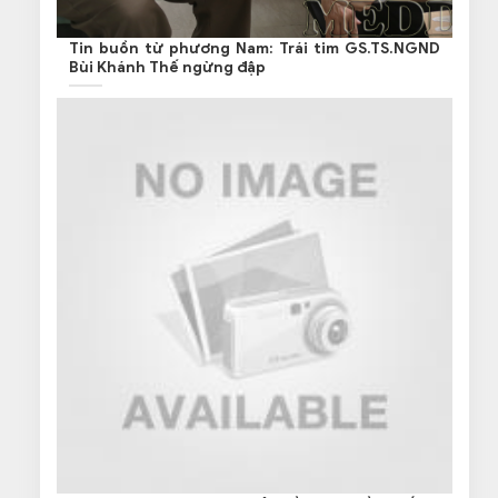
Tin buồn từ phương Nam: Trái tim GS.TS.NGND
Bùi Khánh Thế ngừng đập