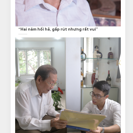
“Hai năm hối hả, gấp rút nhưng rất vui”