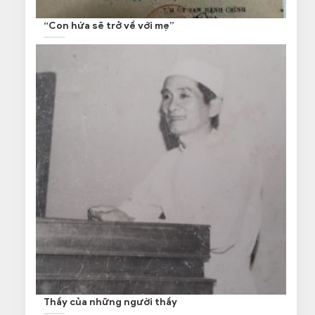
“Con hứa sẽ trở về với mẹ”
Thầy của những người thầy