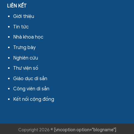
LIÊN KẾT
Giới thiệu
Tin tức
Nhà khoa học
Trưng bày
Nghiên cứu
Thư viện số
Giáo dục di sản
Công viên di sản
Kết nối cộng đồng
Copyright 2026 ©
[vncoption option="blogname"]