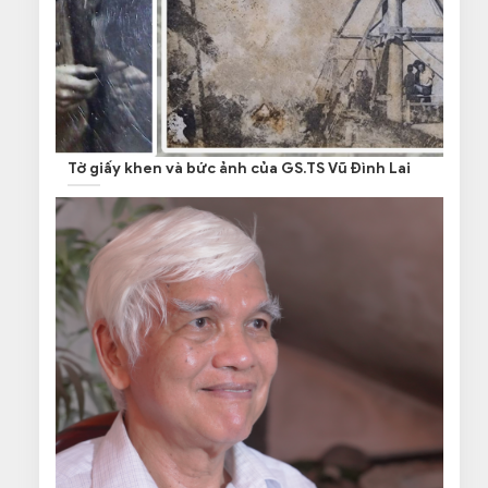
Tờ giấy khen và bức ảnh của GS.TS Vũ Đình Lai