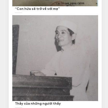
“Con hứa sẽ trở về với mẹ”
Thầy của những người thầy