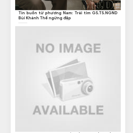
Tin buồn từ phương Nam: Trái tim GS.TS.NGND
Bùi Khánh Thế ngừng đập