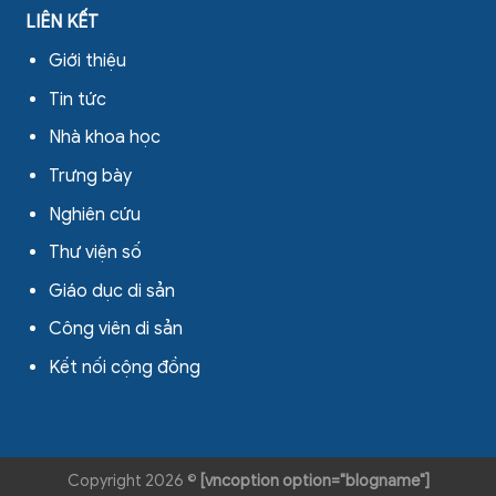
LIÊN KẾT
Giới thiệu
Tin tức
Nhà khoa học
Trưng bày
Nghiên cứu
Thư viện số
Giáo dục di sản
Công viên di sản
Kết nối cộng đồng
Copyright 2026 ©
[vncoption option="blogname"]