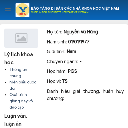
Skip
to
content
Họ tên:
Nguyễn Vũ Hùng
Năm sinh:
01/01/1977
Giới tính:
Nam
Lý lịch khoa
Chuyên ngành:
-
học
Thông tin
Học hàm:
PGS
chung
Học vị:
TS
Niên biểu cuộc
đời
Danh hiệu giải thưởng, huân huy
Quá trình
chương:
giảng dạy và
đào tạo
Luận văn,
luận án