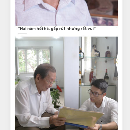
“Hai năm hối hả, gấp rút nhưng rất vui”