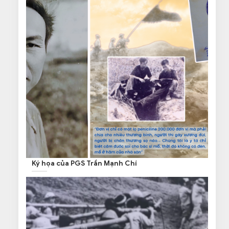
Ký họa của PGS Trần Mạnh Chí