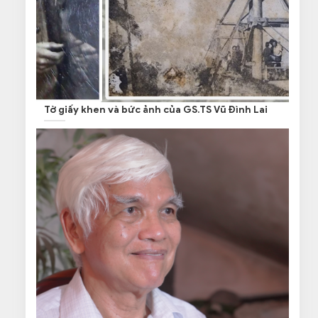
Tờ giấy khen và bức ảnh của GS.TS Vũ Đình Lai