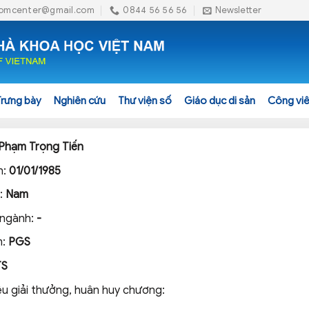
omcenter@gmail.com
0844 56 56 56
Newsletter
Trưng bày
Nghiên cứu
Thư viện số
Giáo dục di sản
Công viê
Phạm Trọng Tiến
h:
01/01/1985
h:
Nam
 ngành:
-
m:
PGS
TS
ệu giải thưởng, huân huy chương: