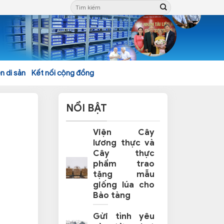
n di sản
Kết nối cộng đồng
NỔI BẬT
Viện Cây
lương thực và
Cây thực
phẩm trao
tặng mẫu
giống lúa cho
Bảo tàng
Gửi tình yêu