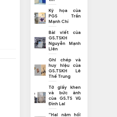
Ký họa của
PGS Trần
Mạnh Chí
Bài viết của
GS.TSKH
Nguyễn Mạnh
Liên
Ghi chép và
huy hiệu của
GS.TSKH Lê
Thế Trung
Tờ giấy khen
và bức ảnh
của GS.TS Vũ
Đình Lai
“Hai năm hối