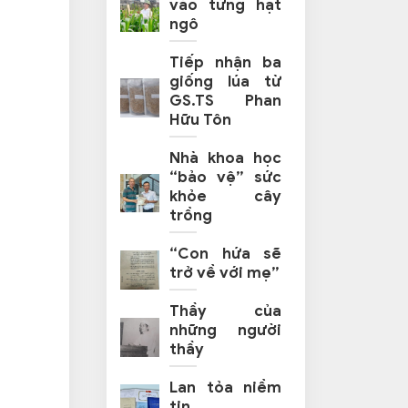
vào từng hạt
ngô
Tiếp nhận ba
giống lúa từ
GS.TS Phan
Hữu Tôn
Nhà khoa học
“bảo vệ” sức
khỏe cây
trồng
“Con hứa sẽ
trở về với mẹ”
Thầy của
những người
thầy
Lan tỏa niềm
tin