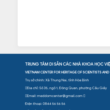
TRUNG TÂM DI SẢN CÁC NHÀ KHOA HỌC VI
VIETNAM CENTER FOR HERITAGE OF SCIENTISTS AN
Trụ sở chính: Xã Thung Nai, tỉnh Hòa Bình
Địa chỉ: Số 35, ngõ 1, Đông Quan, phường Cầu Giấy
Email:
meddomcenter@gmail.com
Điện thoại: 0844 56 56 56