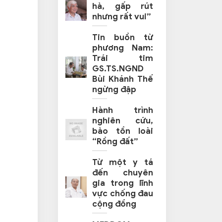
hả, gấp rút
nhưng rất vui”
Tin buồn từ
phương Nam:
Trái tim
GS.TS.NGND
Bùi Khánh Thế
ngừng đập
Hành trình
nghiên cứu,
bảo tồn loài
“Rồng đất”
Từ một y tá
đến chuyên
gia trong lĩnh
vực chống đau
cộng đồng