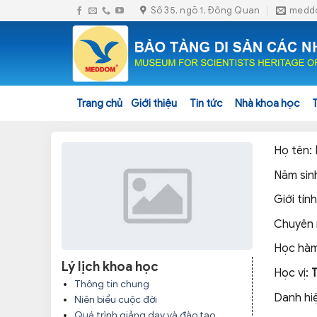
Skip
Số 35, ngõ 1, Đông Quan
medd
to
content
Trang chủ
Giới thiệu
Tin tức
Nhà khoa học
Họ tên:
Năm sin
Giới tín
Chuyên
Học hà
Lý lịch khoa học
Học vị:
Thông tin chung
Danh hi
Niên biểu cuộc đời
Quá trình giảng dạy và đào tạo