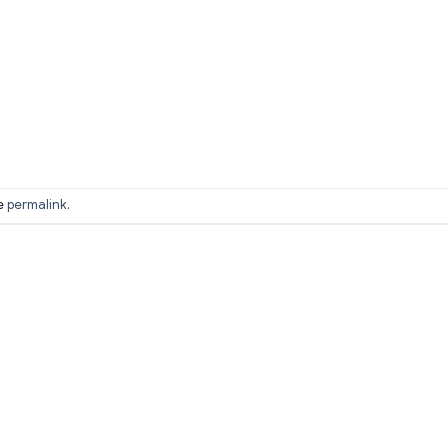
he
permalink
.