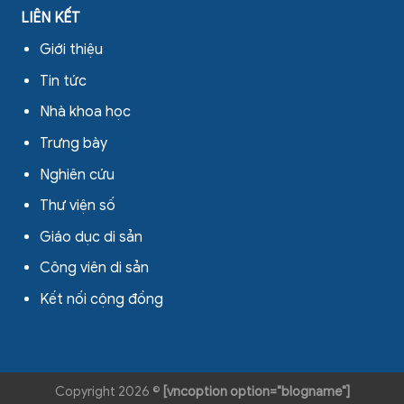
LIÊN KẾT
Giới thiệu
Tin tức
Nhà khoa học
Trưng bày
Nghiên cứu
Thư viện số
Giáo dục di sản
Công viên di sản
Kết nối cộng đồng
Copyright 2026 ©
[vncoption option="blogname"]