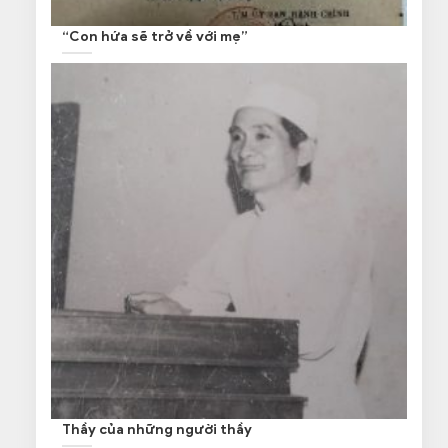
“Con hứa sẽ trở về với mẹ”
Thầy của những người thầy