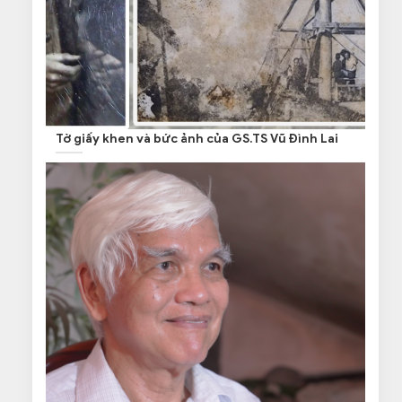
Tờ giấy khen và bức ảnh của GS.TS Vũ Đình Lai