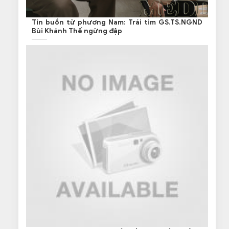
Tin buồn từ phương Nam: Trái tim GS.TS.NGND
Bùi Khánh Thế ngừng đập