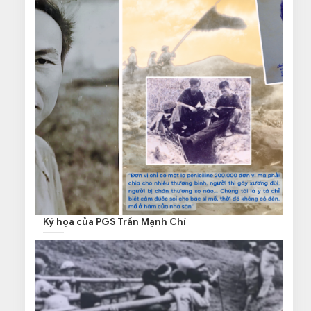
Ký họa của PGS Trần Mạnh Chí