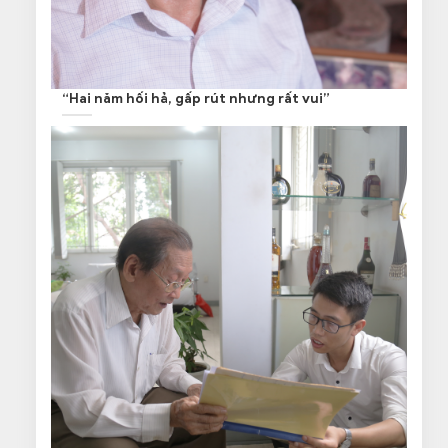
“Hai năm hối hả, gấp rút nhưng rất vui”