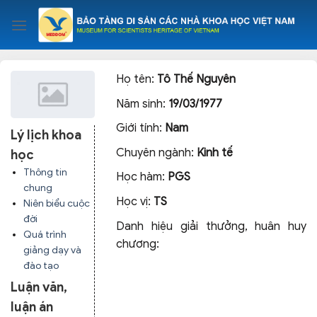
Skip
to
content
Họ tên:
Tô Thế Nguyên
Năm sinh:
19/03/1977
Giới tính:
Nam
Lý lịch khoa
Chuyên ngành:
Kinh tế
học
Thông tin
Học hàm:
PGS
chung
Học vị:
TS
Niên biểu cuộc
đời
Danh hiệu giải thưởng, huân huy
Quá trình
chương:
giảng dạy và
đào tạo
Luận văn,
luận án