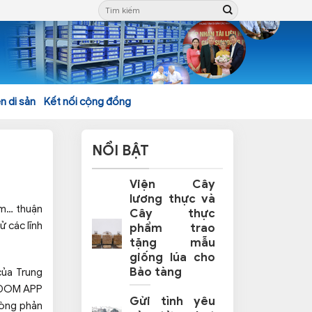
n di sản
Kết nối cộng đồng
NỔI BẬT
Viện Cây
lương thực và
âm… thuận
Cây thực
ử các lĩnh
phẩm trao
tặng mẫu
giống lúa cho
Bảo tàng
của Trung
EDDOM APP
Gửi tình yêu
lòng phản