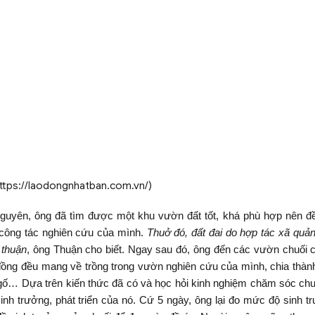
ttps://laodongnhatban.com.vn/)
uyên, ông đã tìm được một khu vườn đất tốt, khá phù hợp nên đề
công tác nghiên cứu của mình.
Thuở đó, đất đai do hợp tác xã quản
 thuận
, ông Thuận cho biết. Ngay sau đó, ông đến các vườn chuối 
 đồng đều mang về trồng trong vườn nghiên cứu của mình, chia thàn
i ngố… Dựa trên kiến thức đã có và học hỏi kinh nghiệm chăm sóc ch
inh trưởng, phát triển của nó. Cứ 5 ngày, ông lại đo mức độ sinh t