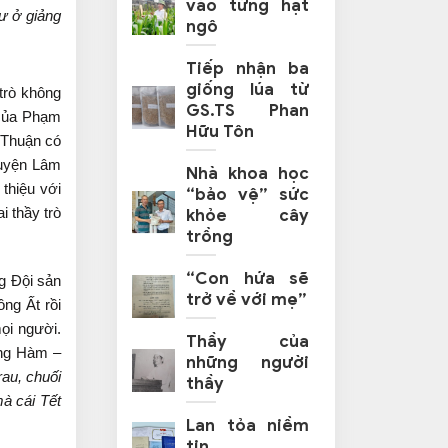
vào từng hạt
ư ở giảng
ngô
Tiếp nhận ba
giống lúa từ
trò không
GS.TS Phan
 của Phạm
Hữu Tôn
 Thuận có
huyện Lâm
Nhà khoa học
thiệu với
“bảo vệ” sức
i thầy trò
khỏe cây
trồng
“Con hứa sẽ
g Đội sản
trở về với mẹ”
ng Ất rồi
ọi người.
Thầy của
ông Hàm –
những người
au, chuối
thầy
à cái Tết
Lan tỏa niềm
tin