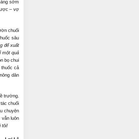
Sáng sớm
hược – vợ
ườn chuối
 thuốc sâu
g để xuất
ỉ một quả
on bọ chui
n thuốc cả
 nông dân
ề trường.
 tác chuối
âu chuyện
 vẫn luôn
tôi!