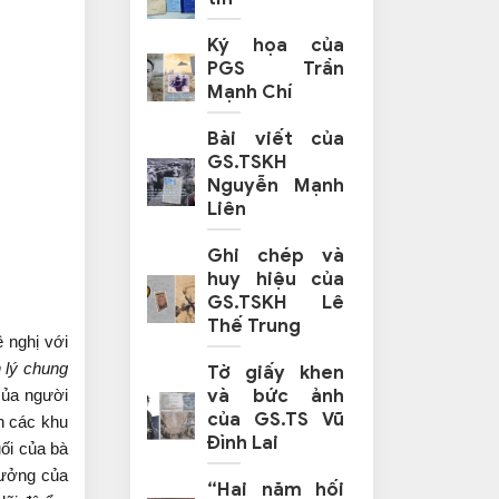
Ký họa của
PGS Trần
Mạnh Chí
Bài viết của
GS.TSKH
Nguyễn Mạnh
Liên
Ghi chép và
huy hiệu của
GS.TSKH Lê
Thế Trung
 nghị với
 lý chung
Tờ giấy khen
và bức ảnh
của người
của GS.TS Vũ
h các khu
Đình Lai
uối của bà
rưởng của
“Hai năm hối