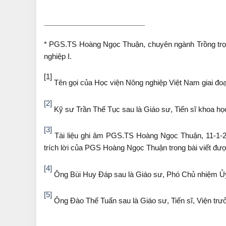
_________________________
* PGS.TS Hoàng Ngọc Thuận, chuyên ngành Trồng trọ
nghiệp I.
[1]
Tên gọi của Học viện Nông nghiệp Việt
Nam
giai đo
[2]
Kỹ sư Trần Thế Tục sau là Giáo sư, Tiến sĩ khoa họ
[3]
Tài liệu ghi âm PGS.TS Hoàng Ngọc Thuận, 11-1-20
trích lời của PGS Hoàng Ngọc Thuận trong bài viết đượ
[4]
Ông Bùi Huy Đáp sau là Giáo sư, Phó Chủ nhiệm Ủ
[5]
Ông Đào Thế Tuấn sau là Giáo sư, Tiến sĩ, Viện tr