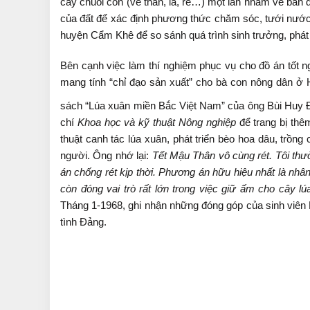
cây chuối con (về thân, lá, rễ…) một lần nhằm vẽ bản 
của đất để xác định phương thức chăm sóc, tưới nước 
huyện Cẩm Khê để so sánh quá trình sinh trưởng, phát 
Bên cạnh việc làm thí nghiệm phục vụ cho đồ án tốt 
mang tính “chỉ đạo sản xuất” cho bà con nông dân ở 
sách “Lúa xuân miền Bắc Việt Nam” của ông Bùi Huy 
chí
Khoa học và kỹ thuật Nông nghiệp
để trang bị th
thuật canh tác lúa xuân, phát triển bèo hoa dâu, trồ
người. Ông nhớ lại:
Tết Mậu Thân vô cùng rét. Tôi th
án chống rét kịp thời. Phương án hữu hiệu nhất là nhâ
còn đóng vai trò rất lớn trong việc giữ ấm cho cây 
Tháng 1-1968, ghi nhận những đóng góp của sinh viên
tình Đảng.