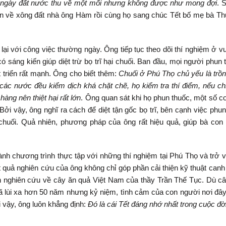
ng ngày đất nước thu về một mối nhưng không được như mong đợi
. 
huận về xông đất nhà ông Hàm rồi cùng họ sang chúc Tết bố mẹ bà T
i với công việc thường ngày. Ông tiếp tục theo dõi thí nghiệm ở v
có sáng kiến giúp diệt trừ bọ trĩ hại chuối. Ban đầu, mọi người phun
t triển rất mạnh. Ông cho biết thêm:
Chuối ở Phú Thọ chủ yếu là trồn
các nước đều kiểm dịch khá chặt chẽ, họ kiểm tra thí điểm, nếu ch
hàng nên thiệt hại rất lớn
. Ông quan sát khi họ phun thuốc, một số c
 Bởi vậy, ông nghĩ ra cách để diệt tận gốc bọ trĩ, bên cạnh việc phu
huối. Quả nhiên, phương pháp của ông rất hiệu quả, giúp bà con
h chương trình thực tập với những thí nghiệm tại Phú Thọ và trở v
t quả nghiên cứu của ông không chỉ góp phần cải thiện kỹ thuật canh
 nghiên cứu về cây ăn quả Việt Nam của thầy Trần Thế Tục. Dù c
 lùi xa hơn 50 năm nhưng kỷ niệm, tình cảm của con người nơi đây
vậy, ông luôn khẳng định:
Đó là cái Tết đáng nhớ nhất trong cuộc đời 