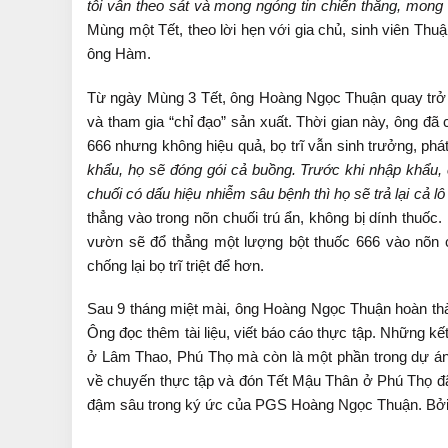
tôi vẫn theo sát và mong ngóng tin chiến thắng, mo
Mùng một Tết, theo lời hẹn với gia chủ, sinh viên T
ông Hàm.
Từ ngày Mùng 3 Tết, ông Hoàng Ngọc Thuận quay trở lạ
và tham gia “chỉ đạo” sản xuất. Thời gian này, ông đã 
666 nhưng không hiệu quả, bọ trĩ vẫn sinh trưởng, phá
khẩu, họ sẽ đóng gói cả buồng. Trước khi nhập khẩu, 
chuối có dấu hiệu nhiễm sâu bệnh thì họ sẽ trả lại cả lô 
thẳng vào trong nõn chuối trú ẩn, không bị dính thuốc.
vườn sẽ đổ thẳng một lượng bột thuốc 666 vào nõn c
chống lại bọ trĩ triệt để hơn.
Sau 9 tháng miệt mài, ông Hoàng Ngọc Thuận hoàn thàn
Ông đọc thêm tài liệu, viết báo cáo thực tập. Những kế
ở Lâm Thao, Phú Thọ mà còn là một phần trong dự án
về chuyến thực tập và đón Tết Mậu Thân ở Phú Thọ đã
đậm sâu trong ký ức của PGS Hoàng Ngọc Thuận. Bởi 