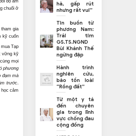
 dõi độ ẩm
hả, gấp rút
g chuối ở
nhưng rất vui”
Tin buồn từ
 tham gia
phương Nam:
Trái tim
m kỹ cuốn
GS.TS.NGND
t mua Tạp
Bùi Khánh Thế
t vững kỹ
ngừng đập
 cùng mọi
Hành trình
có phương
nghiên cứu,
ấp đạm mà
bảo tồn loài
năm trước
.
“Rồng đất”
i học cảm
Từ một y tá
đến chuyên
gia trong lĩnh
vực chống đau
cộng đồng