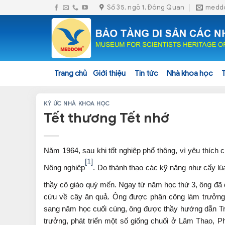
Skip
Số 35, ngõ 1, Đông Quan
medd
to
content
Trang chủ
Giới thiệu
Tin tức
Nhà khoa học
KÝ ỨC NHÀ KHOA HỌC
Tết thương Tết nhớ
Năm 1964, sau khi tốt nghiệp phổ thông, vì yêu thíc
[1]
Nông nghiệp
. Do thành thạo các kỹ năng như cấy lú
thầy cô giáo quý mến. Ngay từ năm học thứ 3, ông đã 
cứu về cây ăn quả. Ông được phân công làm trưởng
sang năm học cuối cùng, ông được thầy hướng dẫn Trầ
trưởng, phát triển một số giống chuối ở Lâm Thao, P