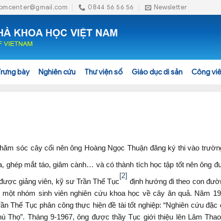
omcenter@gmail.com
0844 56 56 56
Newsletter
Trưng bày
Nghiên cứu
Thư viện số
Giáo dục di sản
Công viê
h chăm sóc cây cối nên ông Hoàng Ngọc Thuận đăng ký thi vào trườn
a, ghép mắt táo, giâm cành… và có thành tích học tập tốt nên ông đ
[2]
được giảng viên, kỹ sư Trần Thế Tục
định hướng đi theo con đườ
 một nhóm sinh viên nghiên cứu khoa học về cây ăn quả. Năm 1
n Thế Tục phân công thực hiện đề tài tốt nghiệp: “Nghiên cứu đặc 
hú Thọ”. Tháng 9-1967, ông được thầy Tục giới thiệu lên Lâm Thao