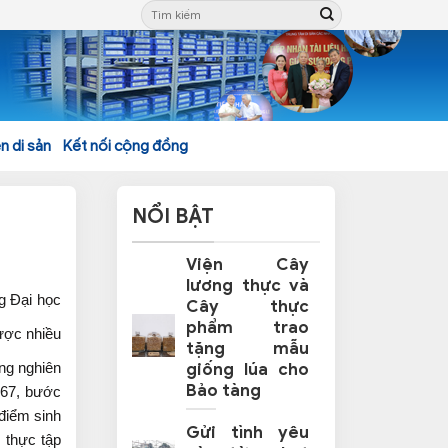
n di sản
Kết nối cộng đồng
NỔI BẬT
Viện Cây
lương thực và
g Đại học
Cây thực
phẩm trao
ược nhiều
tặng mẫu
ng nghiên
giống lúa cho
Bảo tàng
967, bước
điểm sinh
Gửi tình yêu
 thực tập