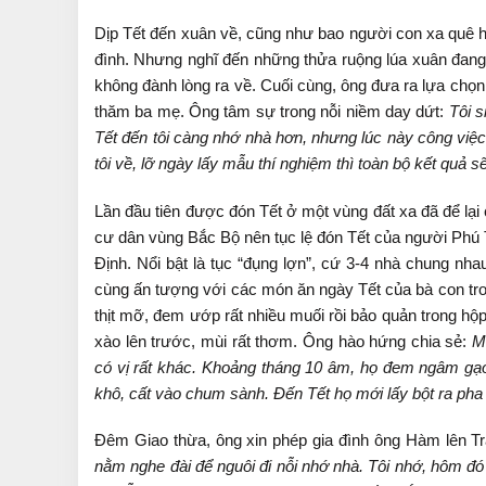
Dịp Tết đến xuân về, cũng như bao người con xa quê
đình. Nhưng nghĩ đến những thửa ruộng lúa xuân đang 
không đành lòng ra về. Cuối cùng, ông đưa ra lựa chọn
thăm ba mẹ. Ông tâm sự trong nỗi niềm day dứt:
Tôi s
Tết đến tôi càng nhớ nhà hơn, nhưng lúc này công việc
tôi về, lỡ ngày lấy mẫu thí nghiệm thì toàn bộ kết quả sẽ
Lần đầu tiên được đón Tết ở một vùng đất xa đã để lạ
cư dân vùng Bắc Bộ nên tục lệ đón Tết của người Phú
Định. Nổi bật là tục “đụng lợn”, cứ 3-4 nhà chung nha
cùng ấn tượng với các món ăn ngày Tết của bà con tron
thịt mỡ, đem ướp rất nhiều muối rồi bảo quản trong hộ
xào lên trước, mùi rất thơm. Ông hào hứng chia sẻ:
M
có vị rất khác. Khoảng tháng 10 âm, họ đem ngâm gạo c
khô, cất vào chum sành. Đến Tết họ mới lấy bột ra pha
Đêm Giao thừa, ông xin phép gia đình ông Hàm lên 
nằm nghe đài để nguôi đi nỗi nhớ nhà. Tôi nhớ, hôm đ