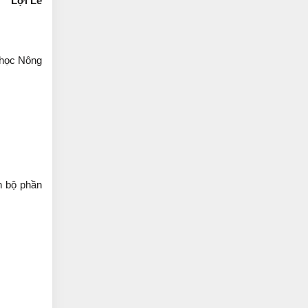
Lợi Lê
 học Nông
n bộ phần