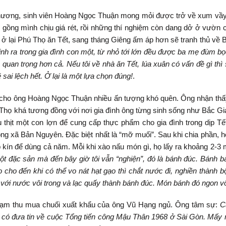
 hương, sinh viên Hoàng Ngọc Thuận mong mỏi được trở về xum vầy
gồng mình chịu giá rét, rồi những thí nghiệm còn dang dở ở vườn c
 ở lại Phú Thọ ăn Tết, sang tháng Giêng ấm áp hơn sẽ tranh thủ về 
inh ra trong gia đình con một, từ nhỏ tới lớn đều được ba mẹ đùm bọ
 quan trọng hơn cả. Nếu tôi về nhà ăn Tết, lúa xuân có vấn đề gì th
 sai lệch hết. Ở lại là một lựa chọn đúng!
.
i cho ông Hoàng Ngọc Thuận nhiều ấn tượng khó quên. Ông nhận thấy
 Thọ khá tương đồng với nơi gia đình ông từng sinh sống như Bắc G
u thịt một con lợn để cung cấp thực phẩm cho gia đình trong dịp Tế
g xã Bản Nguyên. Đặc biệt nhất là “mỡ muối”. Sau khi chia phần, họ
p kín để dùng cả năm. Mỗi khi xào nấu món gì, họ lấy ra khoảng 2-3
ột đặc sản mà đến bây giờ tôi vẫn “nghiện”, đó là bánh đúc. Bánh b
ho đến khi có thể vo nát hạt gạo thì chắt nước đi, nghiền thành bộ
 với nước vôi trong và lạc quấy thành bánh đúc. Món bánh đó ngon v
Trạm thu mua chuối xuất khẩu của ông Vũ Hạng ngủ. Ông tâm sự:
C
ó có đưa tin về cuộc Tổng tiến công Mậu Thân 1968 ở Sài Gòn. Mấy 