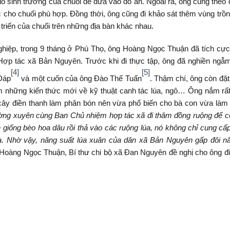
đồ sinh trưởng của chuối để đưa vào đồ án. Ngoài ra, ông cũng theo
cho chuối phù hợp. Đồng thời, ông cũng đi khảo sát thêm vùng trồn
triển của chuối trên những địa bàn khác nhau.
nghiệp, trong 9 tháng ở Phú Thọ, ông Hoàng Ngọc Thuận đã tích cực
Hợp tác xã Bản Nguyên. Trước khi đi thực tập, ông đã nghiền ngẫ
[4]
[5]
Đáp
và một cuốn của ông Đào Thế Tuấn
. Thậm chí, ông còn đặ
êm những kiến thức mới về kỹ thuật canh tác lúa, ngô… Ông nắm rấ
ng cây điền thanh làm phân bón nên vừa phổ biến cho bà con vừa làm
ường xuyên cùng Ban Chủ nhiệm hợp tác xã đi thăm đồng ruộng để 
n giống bèo hoa dâu rồi thả vào các ruộng lúa, nó không chỉ cung c
lúa. Nhờ vậy, năng suất lúa xuân của dân xã Bản Nguyên gấp đôi 
 Hoàng Ngọc Thuận, Bí thư chi bộ xã Đan Nguyên đề nghị cho ông đ