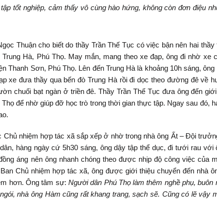
c tập tốt nghiệp, cảm thấy vô cùng hào hứng, không còn đơn điệu nh
Ngọc Thuận cho biết do thầy Trần Thế Tục có việc bận nên hai thầy 
e Trung Hà, Phú Thọ. May mắn, mang theo xe đạp, ông đi nhờ xe
yện Thanh Sơn, Phú Thọ. Lên đến Trung Hà là khoảng 10h sáng, ông
ạp xe đưa thầy qua bến đò Trung Hà rồi đi dọc theo đường đê về 
ờn chuối bạt ngàn ở triền đê. Thầy Trần Thế Tục đưa ông đến giới 
ọ để nhờ giúp đỡ học trò trong thời gian thực tập. Ngay sau đó, ha
ao.
Chủ nhiệm hợp tác xã sắp xếp ở nhờ trong nhà ông Ất – Đội trưởn
ân, hàng ngày cứ 5h30 sáng, ông dậy tập thể dục, đi tưới rau với ô
 đồng áng nên ông nhanh chóng theo được nhịp độ công việc của m
g Ban Chủ nhiệm hợp tác xã, ông được giới thiệu chuyển đến nhà 
hiệm hơn. Ông tâm sự:
Người dân Phú Thọ làm thêm nghề phụ, buôn r
ngói, nhà ông Hàm cũng rất khang trang, sạch sẽ. Cũng có lẽ vậy m