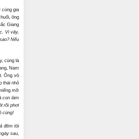
 cùng gia
huối, ông
Bắc Giang
c. Vì vậy,
ì sao? Nếu
, cùng là
iang, Nam
t. Ông vô
 thái nhỏ
 miếng mỡ
à con làm
t rồi phơi
ô cùng!
ả đêm tôi
ngày sau,