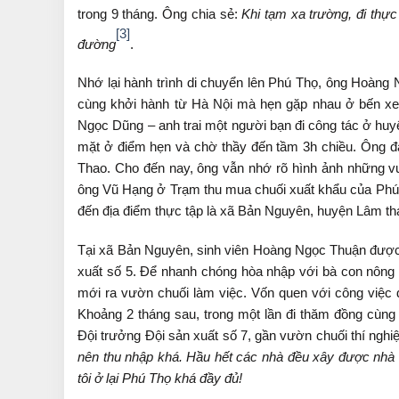
trong 9 tháng. Ông chia sẻ:
Khi tạm xa trường, đi thự
[3]
đường
.
Nhớ lại hành trình di chuyển lên Phú Thọ, ông Hoàng 
cùng khởi hành từ Hà Nội mà hẹn gặp nhau ở bến x
Ngọc Dũng – anh trai một người bạn đi công tác ở hu
mặt ở điểm hẹn và chờ thầy đến tầm 3h chiều. Ông đ
Thao. Cho đến nay, ông vẫn nhớ rõ hình ảnh những vư
ông Vũ Hạng ở Trạm thu mua chuối xuất khẩu của Phú Th
đến địa điểm thực tập là xã Bản Nguyên, huyện Lâm th
Tại xã Bản Nguyên, sinh viên Hoàng Ngọc Thuận được 
xuất số 5. Để nhanh chóng hòa nhập với bà con nông d
mới ra vườn chuối làm việc. Vốn quen với công việc
Khoảng 2 tháng sau, trong một lần đi thăm đồng cùn
Đội trưởng Đội sản xuất số 7, gần vườn chuối thí ng
nên thu nhập khá. Hầu hết các nhà đều xây được nhà 
tôi ở lại Phú Thọ khá đầy đủ!