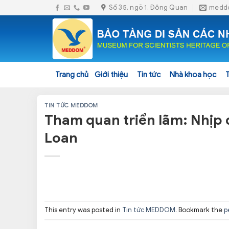
Skip
Số 35, ngõ 1, Đông Quan
medd
to
content
Trang chủ
Giới thiệu
Tin tức
Nhà khoa học
TIN TỨC MEDDOM
Tham quan triển lãm: Nhịp 
Loan
This entry was posted in
Tin tức MEDDOM
. Bookmark the
p