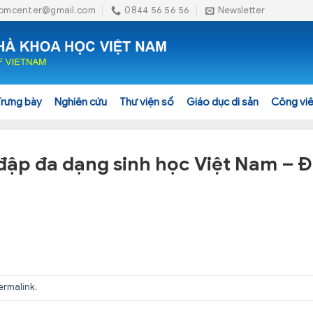
omcenter@gmail.com
0844 56 56 56
Newsletter
Trưng bày
Nghiên cứu
Thư viện số
Giáo dục di sản
Công viê
đập đa dạng sinh học Việt Nam – Đ
ermalink
.