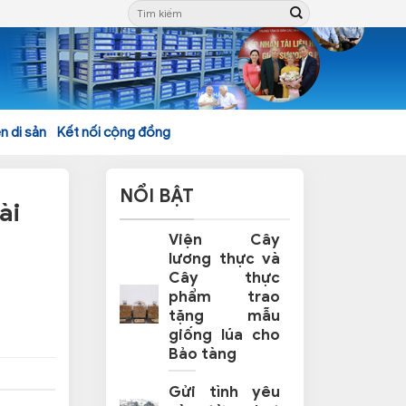
n di sản
Kết nối cộng đồng
NỔI BẬT
ài
Viện Cây
lương thực và
Cây thực
phẩm trao
tặng mẫu
giống lúa cho
Bảo tàng
Gửi tình yêu