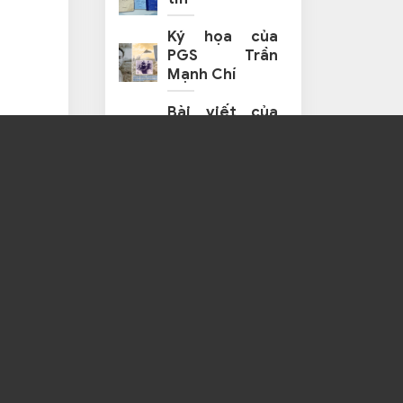
Ký họa của
PGS Trần
Mạnh Chí
Bài viết của
GS.TSKH
Nguyễn Mạnh
Liên
Ghi chép và
huy hiệu của
GS.TSKH Lê
Thế Trung
Tờ giấy khen
và bức ảnh
của GS.TS Vũ
Đình Lai
“Hai năm hối