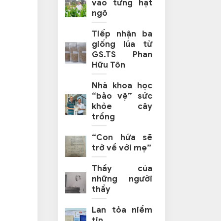
vào từng hạt
ngô
Tiếp nhận ba
giống lúa từ
GS.TS Phan
Hữu Tôn
Nhà khoa học
“bảo vệ” sức
khỏe cây
trồng
“Con hứa sẽ
trở về với mẹ”
Thầy của
những người
thầy
Lan tỏa niềm
tin