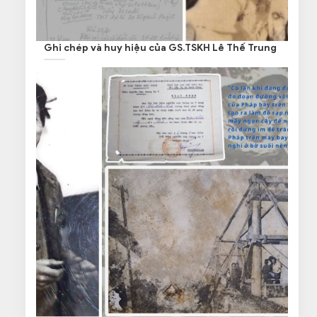
Ghi chép và huy hiệu của GS.TSKH Lê Thế Trung