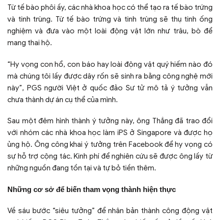
Từ tế bào phôi ấy, các nhà khoa học có thể tạo ra tế bào trứng
và tinh trùng. Từ tế bào trứng và tinh trùng sẽ thụ tinh ống
nghiệm và đưa vào một loài động vật lớn như trâu, bò để
mang thai hộ.
“Hy vọng con hổ, con báo hay loài động vật quý hiếm nào đó
mà chúng tôi lấy được dây rốn sẽ sinh ra bằng công nghệ mới
này”, PGS người Việt ở quốc đảo Sư tử mô tả ý tưởng vẫn
chưa thành dự án cụ thể của mình.
Sau một đêm hình thành ý tưởng này, ông Thắng đã trao đổi
với nhóm các nhà khoa học làm iPS ở Singapore và được họ
ủng hộ. Ông công khai ý tưởng trên Facebook để hy vọng có
sự hỗ trợ cộng tác. Kinh phí để nghiên cứu sẽ được ông lấy từ
những nguồn đang tồn tại và tự bỏ tiền thêm.
Những cơ sở để biến tham vọng thành hiện thực
Về sáu bước “siêu tưởng” để nhân bản thành công động vật