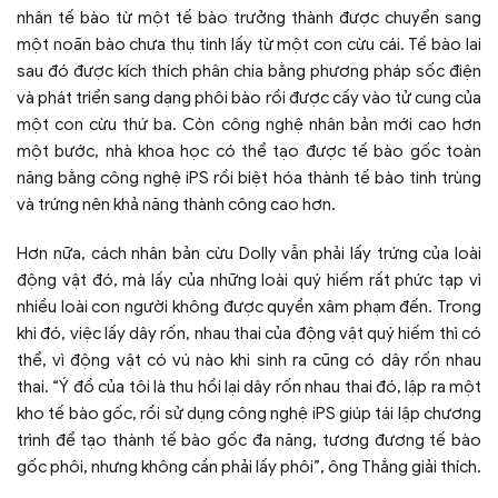
nhân tế bào từ một tế bào trưởng thành được chuyển sang
một noãn bào chưa thụ tinh lấy từ một con cừu cái. Tế bào lai
sau đó được kích thích phân chia bằng phương pháp sốc điện
và phát triển sang dạng phôi bào rồi được cấy vào tử cung của
một con cừu thứ ba. Còn công nghệ nhân bản mới cao hơn
một bước, nhà khoa học có thể tạo được tế bào gốc toàn
năng bằng công nghệ iPS rồi biệt hóa thành tế bào tinh trùng
và trứng nên khả năng thành công cao hơn.
Hơn nữa, cách nhân bản cừu Dolly vẫn phải lấy trứng của loài
động vật đó, mà lấy của những loài quý hiếm rất phức tạp vì
nhiều loài con người không được quyền xâm phạm đến. Trong
khi đó, việc lấy dây rốn, nhau thai của động vật quý hiếm thì có
thể, vì động vật có vú nào khi sinh ra cũng có dây rốn nhau
thai. “Ý đồ của tôi là thu hồi lại dây rốn nhau thai đó, lập ra một
kho tế bào gốc, rồi sử dụng công nghệ iPS giúp tái lập chương
trình để tạo thành tế bào gốc đa năng, tương đương tế bào
gốc phôi, nhưng không cần phải lấy phôi”, ông Thắng giải thích.