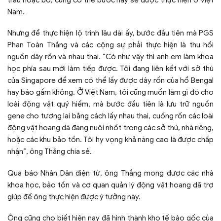
Nam.
Nhưng để thực hiện lộ trình lâu dài ấy, bước đầu tiên mà PGS
Phan Toàn Thắng và các cộng sự phải thực hiện là thu hồi
nguồn dây rốn và nhau thai. “Có như vậy thì anh em làm khoa
học phía sau mới làm tiếp được. Tôi đang liên kết với sở thú
của Singapore để xem có thể lấy được dây rốn của hổ Bengal
hay báo gấm không. Ở Việt Nam, tôi cũng muốn làm gì đó cho
loài động vật quý hiếm, mà bước đầu tiên là lưu trữ nguồn
gene cho tương lai bằng cách lấy nhau thai, cuống rốn các loài
động vật hoang dã đang nuôi nhốt trong các sở thú, nhà riêng,
hoặc các khu bảo tồn. Tôi hy vọng khả năng cao là được chấp
nhận”, ông Thắng chia sẻ.
Qua báo Nhân Dân điện tử, ông Thắng mong được các nhà
khoa học, bảo tồn và cơ quan quản lý động vật hoang dã trợ
giúp để ông thực hiện được ý tưởng này.
Ông cũng cho biết hiện nay đã hình thành kho tế bào gốc của