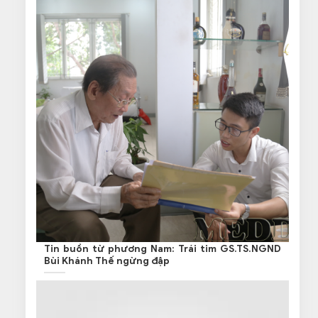
Tin buồn từ phương Nam: Trái tim GS.TS.NGND
Bùi Khánh Thế ngừng đập