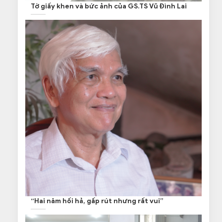
Tờ giấy khen và bức ảnh của GS.TS Vũ Đình Lai
“Hai năm hối hả, gấp rút nhưng rất vui”