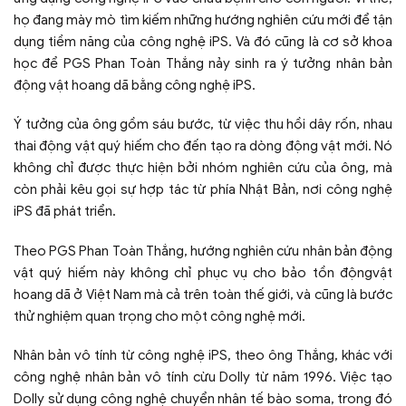
họ đang mày mò tìm kiếm những hướng nghiên cứu mới để tận
dụng tiềm năng của công nghệ iPS. Và đó cũng là cơ sở khoa
học để PGS Phan Toàn Thắng nảy sinh ra ý tưởng nhân bản
động vật hoang dã bằng công nghệ iPS.
Ý tưởng của ông gồm sáu bước, từ việc thu hồi dây rốn, nhau
thai động vật quý hiếm cho đến tạo ra dòng động vật mới. Nó
không chỉ được thực hiện bởi nhóm nghiên cứu của ông, mà
còn phải kêu gọi sự hợp tác từ phía Nhật Bản, nơi công nghệ
iPS đã phát triển.
Theo PGS Phan Toàn Thắng, hướng nghiên cứu nhân bản động
vật quý hiếm này không chỉ phục vụ cho bảo tồn độngvật
hoang dã ở Việt Nam mà cả trên toàn thế giới, và cũng là bước
thử nghiệm quan trọng cho một công nghệ mới.
Nhân bản vô tính từ công nghệ iPS, theo ông Thắng, khác với
công nghệ nhân bản vô tính cừu Dolly từ năm 1996. Việc tạo
Dolly sử dụng công nghệ chuyển nhân tế bào soma, trong đó