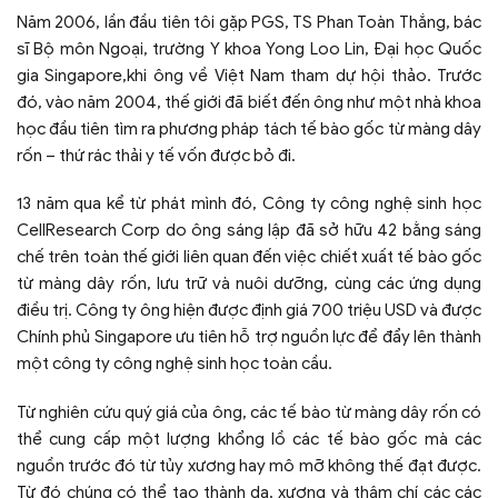
Năm 2006, lần đầu tiên tôi gặp PGS, TS Phan Toàn Thắng, bác
sĩ Bộ môn Ngoại, trường Y khoa Yong Loo Lin, Đại học Quốc
gia Singapore,khi ông về Việt Nam tham dự hội thảo. Trước
đó, vào năm 2004, thế giới đã biết đến ông như một nhà khoa
học đầu tiên tìm ra phương pháp tách tế bào gốc từ màng dây
rốn – thứ rác thải y tế vốn được bỏ đi.
13 năm qua kể từ phát mình đó, Công ty công nghệ sinh học
CellResearch Corp do ông sáng lập đã sở hữu 42 bằng sáng
chế trên toàn thế giới liên quan đến việc chiết xuất tế bào gốc
từ màng dây rốn, lưu trữ và nuôi dưỡng, cùng các ứng dụng
điều trị. Công ty ông hiện được định giá 700 triệu USD và được
Chính phủ Singapore ưu tiên hỗ trợ nguồn lực để đẩy lên thành
một công ty công nghệ sinh học toàn cầu.
Từ nghiên cứu quý giá của ông, các tế bào từ màng dây rốn có
thể cung cấp một lượng khổng lồ các tế bào gốc mà các
nguồn trước đó từ tủy xương hay mô mỡ không thế đạt được.
Từ đó chúng có thể tạo thành da, xương và thậm chí các các