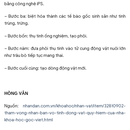
bằng công nghệ iPS.
– Bước ba: biệt hóa thành các tế bào gốc sinh sản như tinh
trùng, trứng.
– Bước bốn: thụ tinh ống nghiệm, tạo phôi.
– Bước năm: đưa phôi thụ tinh vào tử cung động vật nuôi lớn
như trâu bò tiếp tục mang thai.
– Bước cuối cùng: tạo dòng động vật mới.
HỒNG VÂN
Nguồn:
nhandan.com.vn/khoahoc/nhan-vat/item/32810902-
tham-vong-nhan-ban-vo-tinh-dong-vat-quy-hiem-cua-nha-
khoa-hoc-goc-viet.html