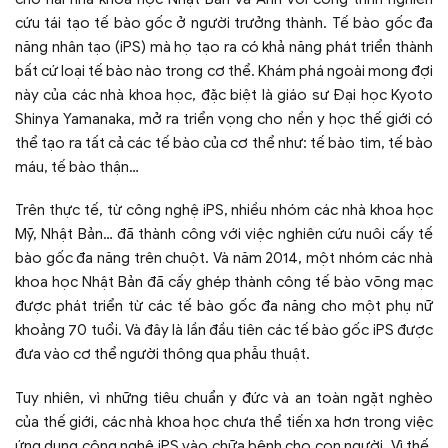
cứu tái tạo tế bào gốc ở người trưởng thành. Tế bào gốc đa
năng nhân tạo (iPS) mà họ tạo ra có khả năng phát triển thành
bất cứ loại tế bào nào trong cơ thể. Khám phá ngoài mong đợi
này của các nhà khoa học, đặc biệt là giáo sư Đại học Kyoto
Shinya Yamanaka, mở ra triển vọng cho nền y học thế giới có
thể tạo ra tất cả các tế bào của cơ thể như: tế bào tim, tế bào
máu, tế bào thận…
Trên thực tế, từ công nghệ iPS, nhiều nhóm các nhà khoa học
Mỹ, Nhật Bản… đã thành công với việc nghiên cứu nuôi cấy tế
bào gốc đa năng trên chuột. Và năm 2014, một nhóm các nhà
khoa học Nhật Bản đã cấy ghép thành công tế bào võng mạc
được phát triển từ các tế bào gốc đa năng cho một phụ nữ
khoảng 70 tuổi. Và đây là lần đầu tiên các tế bào gốc iPS được
đưa vào cơ thể người thông qua phẫu thuật.
Tuy nhiên, vì những tiêu chuẩn y đức và an toàn ngặt nghèo
của thế giới, các nhà khoa học chưa thể tiến xa hơn trong việc
ứng dụng công nghệ iPS vào chữa bệnh cho con người. Vì thế,