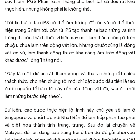
quý hiếm, PGS Phan Toàn Thắng cho biết tất cả đều rất khó
thực hiện, nhưng không phải là không thể.
“Tôi tin bước tạo iPS có thể làm tương đối ổn và có thể thực
hiện trong 5 năm tới, còn từ iPS tạo thành tế bào trứng và tinh
trùng thì còn thách thức vì hiện nay mới làm thành công ở trên
chuột, chưa làm trên động vật lớn. Nhưng chuột cũng là động
vật có vú, làm thành công thì có khả năng làm trên động vật
khác được”, ông Thắng nói.
“Đây là một dự án rất tham vọng và thú vị nhưng rất nhiều
thách thức, cho nên chúng tôi mới chỉ đặt bước đầu tiên là tạo
được nguồn tế bào từ dây rốn của động vật đã, sau đó mới
làm những bước tiếp theo”.
Dự kiến, các bước thực hiện lộ trình này chủ yếu sẽ làm ở
Singapore và phối hợp với Nhật Bản để làm tiếp phần tạo phôi
và biệt hóa thành tinh trùng, trứng. Sau đó lại chuyển về
Malaysia để tận dụng các trang trại ở bên đó để gửi phôi vào
trâu hoặc bò, cũng có thể bước này sẽ được thực hiện ở Việt