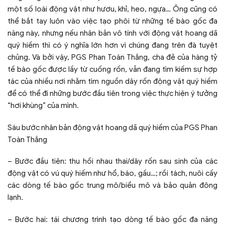
một số loài động vật như hươu, khỉ, heo, ngựa… Ông cũng có
thể bắt tay luôn vào việc tạo phôi từ những tế bào gốc đa
năng này, nhưng nếu nhân bản vô tính với động vật hoang dã
quý hiếm thì có ý nghĩa lớn hơn vì chúng đang trên đà tuyệt
chủng. Và bởi vậy, PGS Phan Toàn Thắng, cha đẻ của hàng tỷ
tế bào gốc được lấy từ cuống rốn, vẫn đang tìm kiếm sự hợp
tác của nhiều nơi nhằm tìm nguồn dây rốn động vật quý hiếm
để có thể đi những bước đầu tiên trong việc thực hiện ý tưởng
“hơi khùng” của mình.
Sáu bước nhân bản động vật hoang dã quý hiếm của PGS Phan
Toàn Thắng
– Bước đầu tiên: thu hồi nhau thai/dây rốn sau sinh của các
động vật có vú quý hiếm như hổ, báo, gấu…; rồi tách, nuôi cấy
các dòng tế bào gốc trung mô/biểu mô và bảo quản đông
lạnh.
– Bước hai: tái chương trình tạo dòng tế bào gốc đa năng