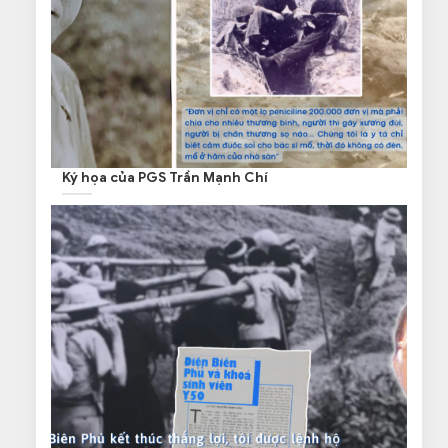
Ký họa của PGS Trần Mạnh Chí