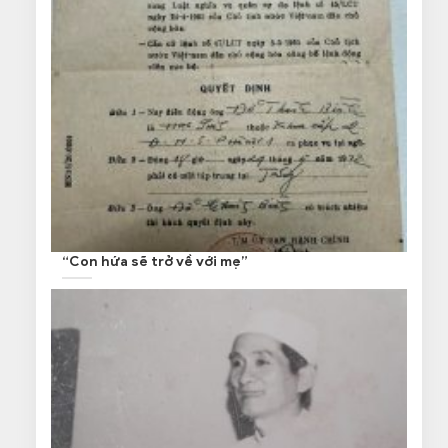
“Con hứa sẽ trở về với mẹ”