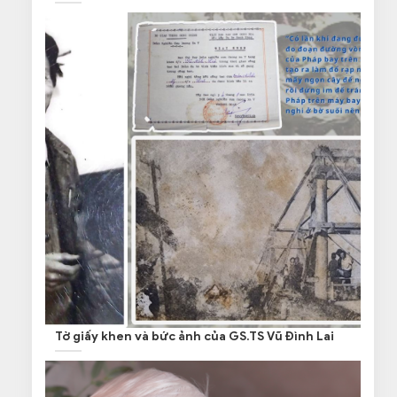
Tờ giấy khen và bức ảnh của GS.TS Vũ Đình Lai