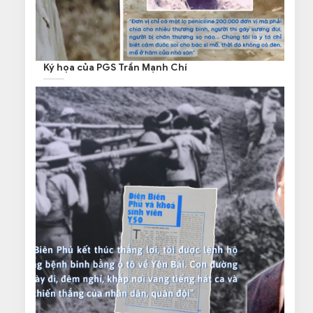
Ký họa của PGS Trần Mạnh Chí