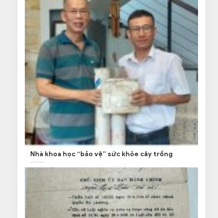
Nhà khoa học “bảo vệ” sức khỏe cây trồng