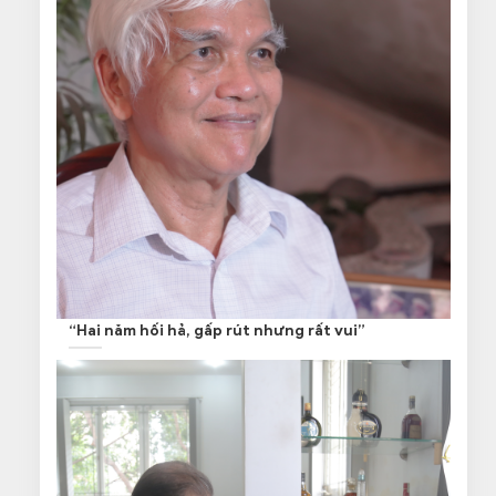
“Hai năm hối hả, gấp rút nhưng rất vui”