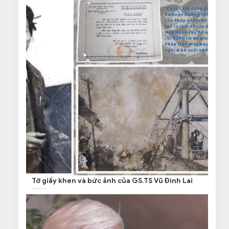
Tờ giấy khen và bức ảnh của GS.TS Vũ Đình Lai