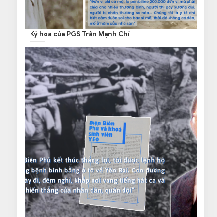
Ký họa của PGS Trần Mạnh Chí