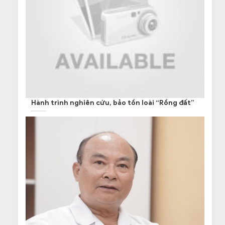
Hành trình nghiên cứu, bảo tồn loài “Rồng đất”