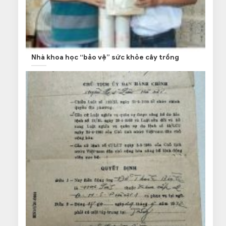
Nhà khoa học “bảo vệ” sức khỏe cây trồng