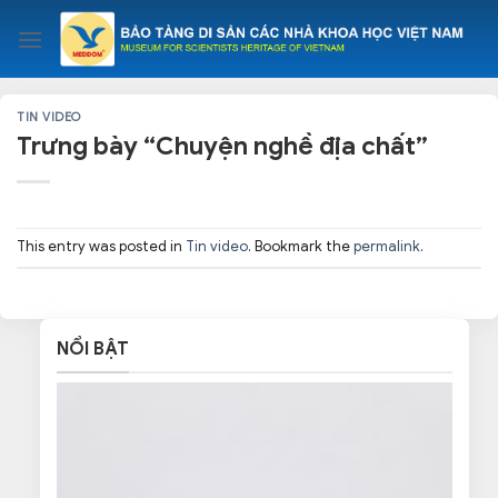
Skip
to
content
TIN VIDEO
Trưng bày “Chuyện nghề địa chất”
This entry was posted in
Tin video
. Bookmark the
permalink
.
NỔI BẬT