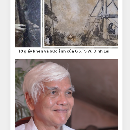
Tờ giấy khen và bức ảnh của GS.TS Vũ Đình Lai