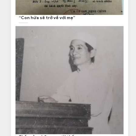
“Con hứa sẽ trở về với mẹ”