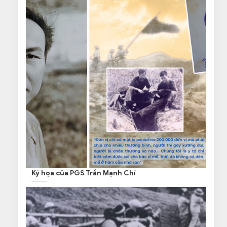
Ký họa của PGS Trần Mạnh Chí