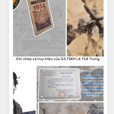
Ghi chép và huy hiệu của GS.TSKH Lê Thế Trung