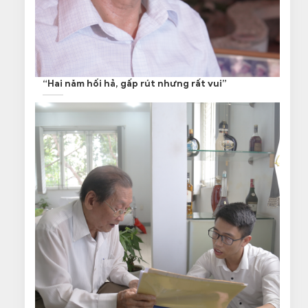
“Hai năm hối hả, gấp rút nhưng rất vui”