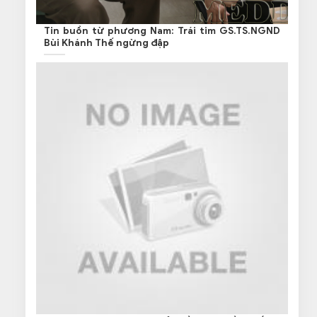
Tin buồn từ phương Nam: Trái tim GS.TS.NGND
Bùi Khánh Thế ngừng đập