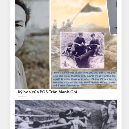
Ký họa của PGS Trần Mạnh Chí