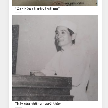
“Con hứa sẽ trở về với mẹ”
Thầy của những người thầy