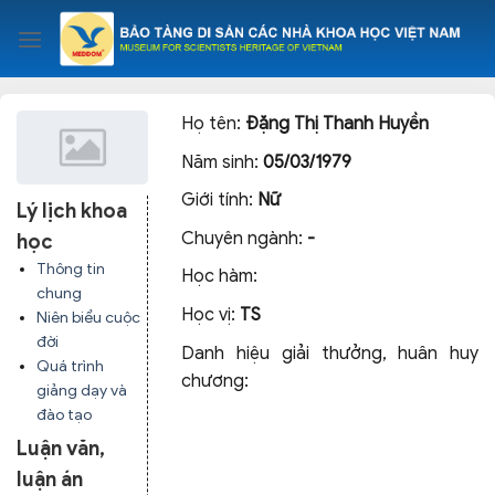
Skip
to
content
Họ tên:
Đặng Thị Thanh Huyền
Năm sinh:
05/03/1979
Giới tính:
Nữ
Lý lịch khoa
Chuyên ngành:
-
học
Thông tin
Học hàm:
chung
Học vị:
TS
Niên biểu cuộc
đời
Danh hiệu giải thưởng, huân huy
Quá trình
chương:
giảng dạy và
đào tạo
Luận văn,
luận án