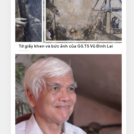
Tờ giấy khen và bức ảnh của GS.TS Vũ Đình Lai