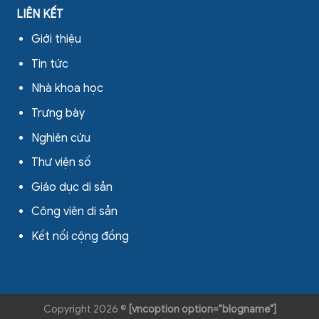
LIÊN KẾT
Giới thiệu
Tin tức
Nhà khoa học
Trưng bày
Nghiên cứu
Thư viện số
Giáo dục di sản
Công viên di sản
Kết nối cộng đồng
Copyright 2026 ©
[vncoption option="blogname"]