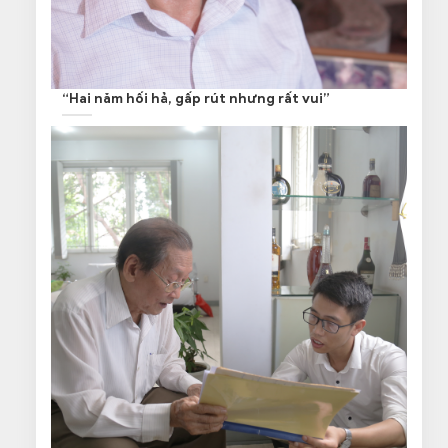
“Hai năm hối hả, gấp rút nhưng rất vui”