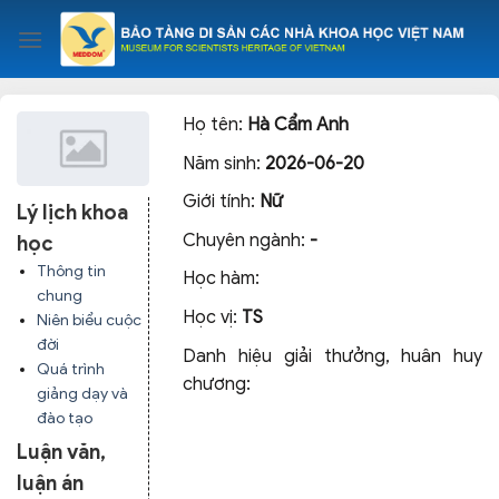
Skip
to
content
Họ tên:
Hà Cẩm Anh
Năm sinh:
2026-06-20
Giới tính:
Nữ
Lý lịch khoa
Chuyên ngành:
-
học
Thông tin
Học hàm:
chung
Học vị:
TS
Niên biểu cuộc
đời
Danh hiệu giải thưởng, huân huy
Quá trình
chương:
giảng dạy và
đào tạo
Luận văn,
luận án