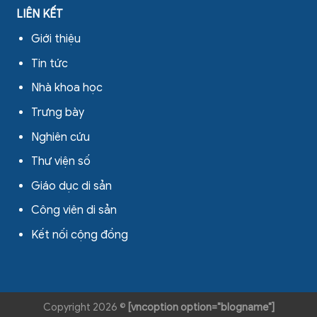
LIÊN KẾT
Giới thiệu
Tin tức
Nhà khoa học
Trưng bày
Nghiên cứu
Thư viện số
Giáo dục di sản
Công viên di sản
Kết nối cộng đồng
Copyright 2026 ©
[vncoption option="blogname"]