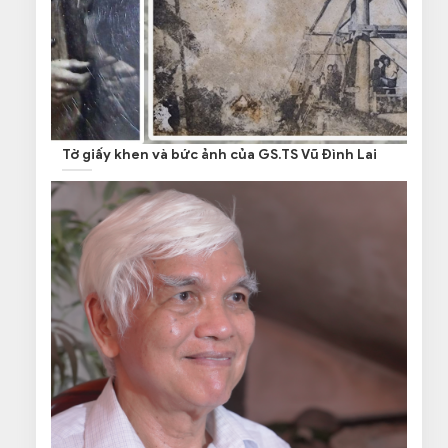
Tờ giấy khen và bức ảnh của GS.TS Vũ Đình Lai