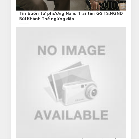
Tin buồn từ phương Nam: Trái tim GS.TS.NGND
Bùi Khánh Thế ngừng đập