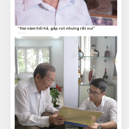
“Hai năm hối hả, gấp rút nhưng rất vui”