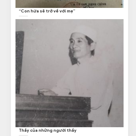
“Con hứa sẽ trở về với mẹ”
Thầy của những người thầy