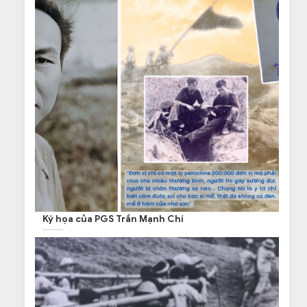
Ký họa của PGS Trần Mạnh Chí