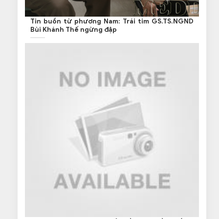
Tin buồn từ phương Nam: Trái tim GS.TS.NGND
Bùi Khánh Thế ngừng đập