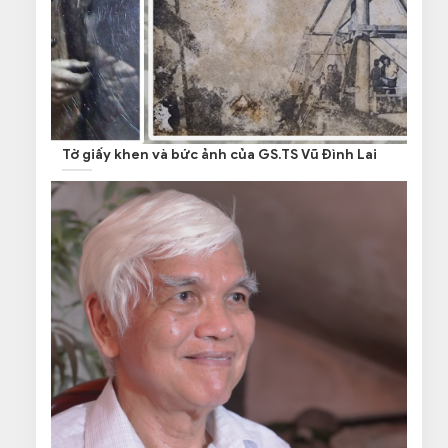
Tờ giấy khen và bức ảnh của GS.TS Vũ Đình Lai