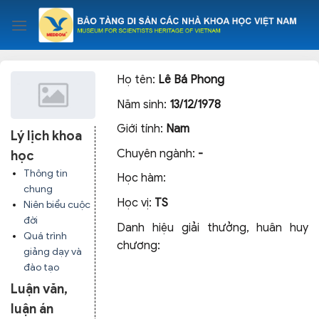
Skip
to
content
Họ tên:
Lê Bá Phong
Năm sinh:
13/12/1978
Giới tính:
Nam
Lý lịch khoa
Chuyên ngành:
-
học
Thông tin
Học hàm:
chung
Học vị:
TS
Niên biểu cuộc
đời
Danh hiệu giải thưởng, huân huy
Quá trình
chương:
giảng dạy và
đào tạo
Luận văn,
luận án