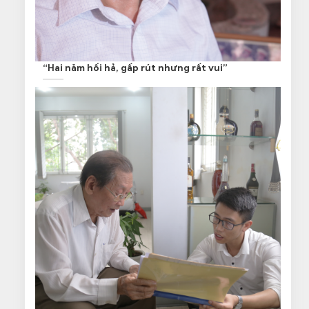
“Hai năm hối hả, gấp rút nhưng rất vui”