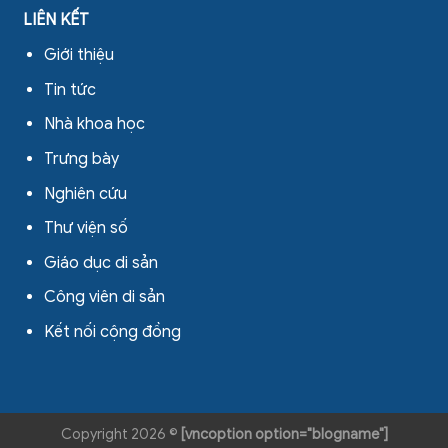
LIÊN KẾT
Giới thiệu
Tin tức
Nhà khoa học
Trưng bày
Nghiên cứu
Thư viện số
Giáo dục di sản
Công viên di sản
Kết nối cộng đồng
Copyright 2026 ©
[vncoption option="blogname"]