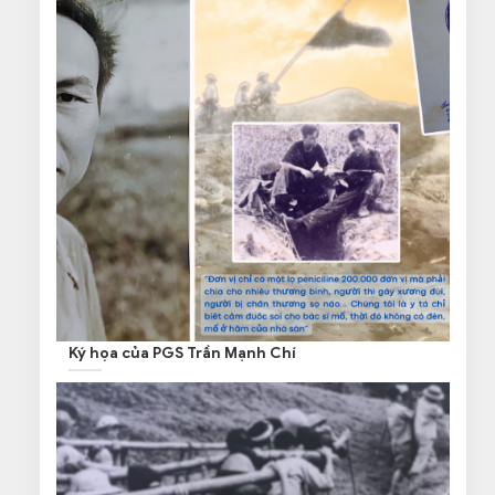
Ký họa của PGS Trần Mạnh Chí