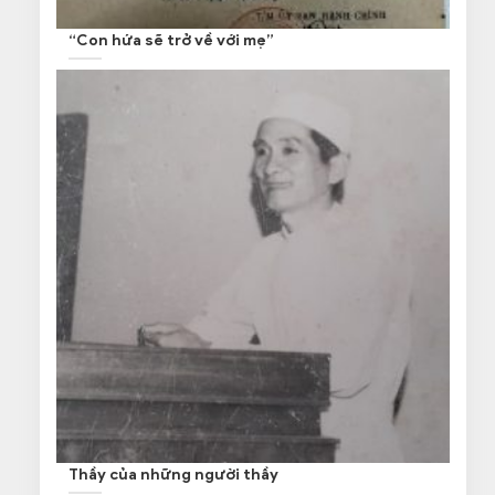
“Con hứa sẽ trở về với mẹ”
Thầy của những người thầy