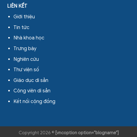
LIÊN KẾT
Giới thiệu
Tin tức
Nhà khoa học
Trưng bày
Nghiên cứu
Thư viện số
Giáo dục di sản
Công viên di sản
Kết nối cộng đồng
Copyright 2026 ©
[vncoption option="blogname"]