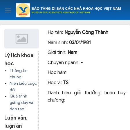
Skip
to
content
Họ tên:
Nguyễn Công Thành
Năm sinh:
03/01/1981
Giới tính:
Nam
Lý lịch khoa
Chuyên ngành:
-
học
Thông tin
Học hàm:
chung
Học vị:
TS
Niên biểu cuộc
đời
Danh hiệu giải thưởng, huân huy
Quá trình
chương:
giảng dạy và
đào tạo
Luận văn,
luận án