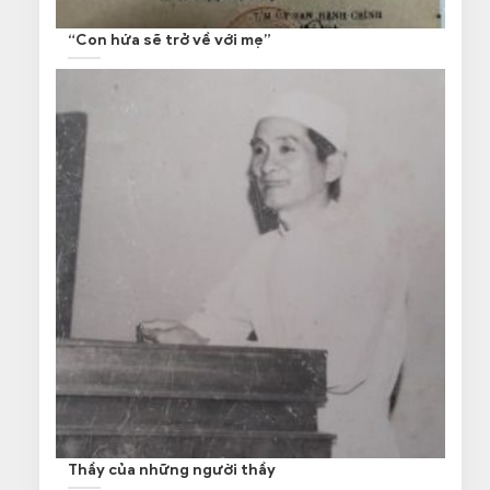
“Con hứa sẽ trở về với mẹ”
Thầy của những người thầy