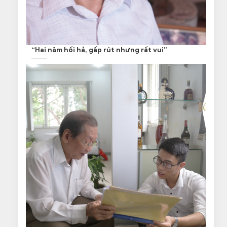
“Hai năm hối hả, gấp rút nhưng rất vui”