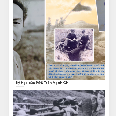
Ký họa của PGS Trần Mạnh Chí