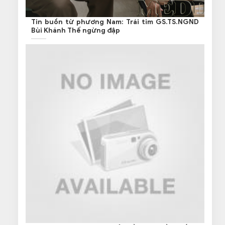
Tin buồn từ phương Nam: Trái tim GS.TS.NGND
Bùi Khánh Thế ngừng đập