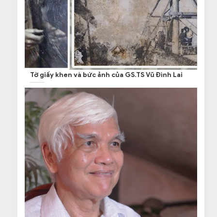
Tờ giấy khen và bức ảnh của GS.TS Vũ Đình Lai