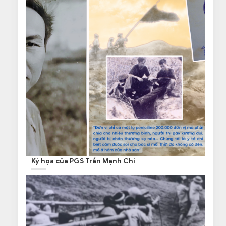
Ký họa của PGS Trần Mạnh Chí