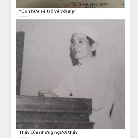
“Con hứa sẽ trở về với mẹ”
Thầy của những người thầy