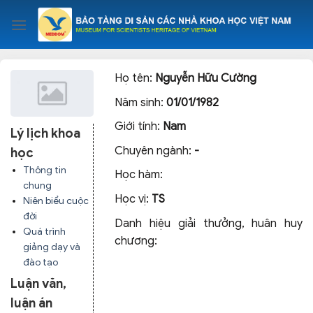
Skip
to
content
Họ tên:
Nguyễn Hữu Cường
Năm sinh:
01/01/1982
Giới tính:
Nam
Lý lịch khoa
Chuyên ngành:
-
học
Thông tin
Học hàm:
chung
Học vị:
TS
Niên biểu cuộc
đời
Danh hiệu giải thưởng, huân huy
Quá trình
chương:
giảng dạy và
đào tạo
Luận văn,
luận án