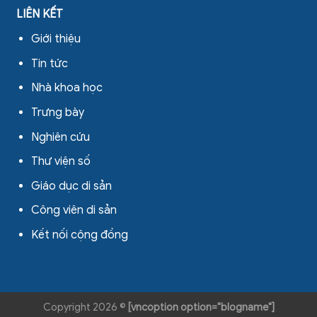
LIÊN KẾT
Giới thiệu
Tin tức
Nhà khoa học
Trưng bày
Nghiên cứu
Thư viện số
Giáo dục di sản
Công viên di sản
Kết nối cộng đồng
Copyright 2026 ©
[vncoption option="blogname"]