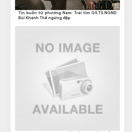
Tin buồn từ phương Nam: Trái tim GS.TS.NGND
Bùi Khánh Thế ngừng đập