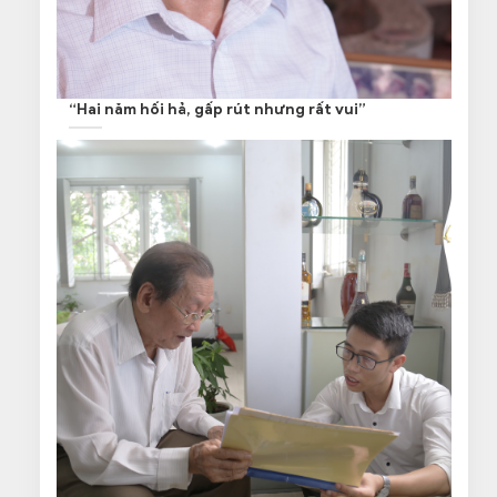
“Hai năm hối hả, gấp rút nhưng rất vui”