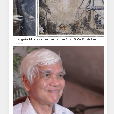
Tờ giấy khen và bức ảnh của GS.TS Vũ Đình Lai