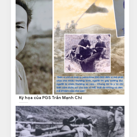
Ký họa của PGS Trần Mạnh Chí