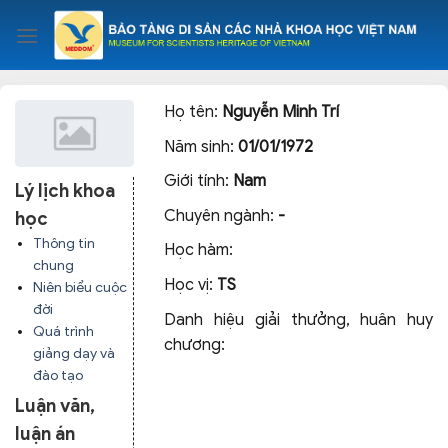
Skip
to
content
Họ tên:
Nguyễn Minh Trí
Năm sinh:
01/01/1972
Giới tính:
Nam
Lý lịch khoa
Chuyên ngành:
-
học
Thông tin
Học hàm:
chung
Học vị:
TS
Niên biểu cuộc
đời
Danh hiệu giải thưởng, huân huy
Quá trình
chương:
giảng dạy và
đào tạo
Luận văn,
luận án