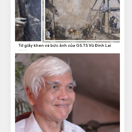
Tờ giấy khen và bức ảnh của GS.TS Vũ Đình Lai