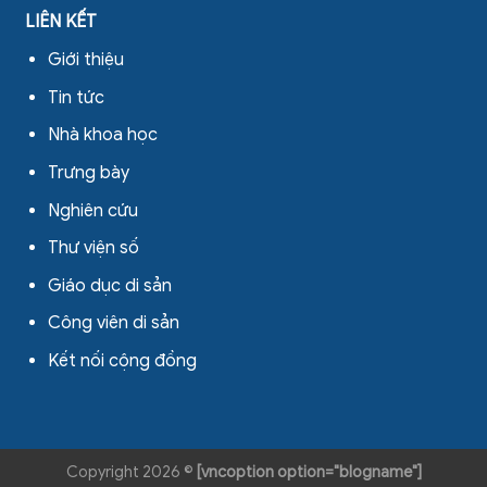
LIÊN KẾT
Giới thiệu
Tin tức
Nhà khoa học
Trưng bày
Nghiên cứu
Thư viện số
Giáo dục di sản
Công viên di sản
Kết nối cộng đồng
Copyright 2026 ©
[vncoption option="blogname"]