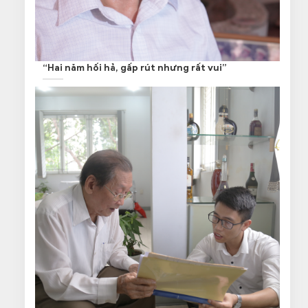
“Hai năm hối hả, gấp rút nhưng rất vui”