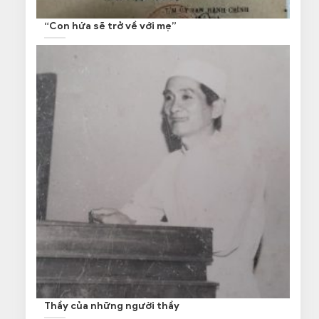
“Con hứa sẽ trở về với mẹ”
Thầy của những người thầy