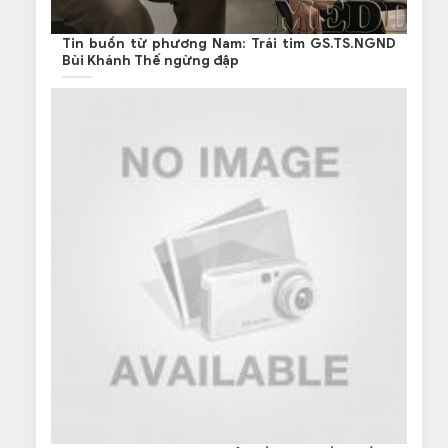
Tin buồn từ phương Nam: Trái tim GS.TS.NGND
Bùi Khánh Thế ngừng đập