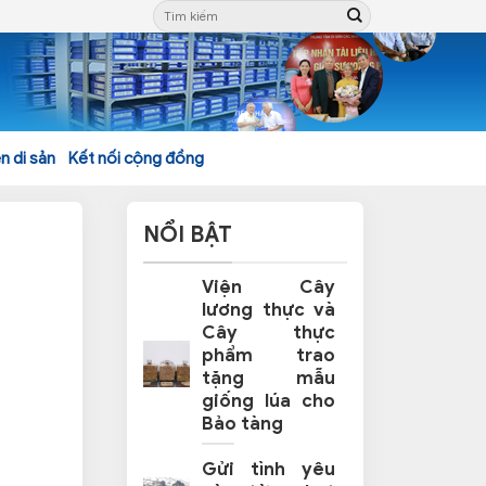
n di sản
Kết nối cộng đồng
NỔI BẬT
Viện Cây
lương thực và
Cây thực
phẩm trao
tặng mẫu
giống lúa cho
Bảo tàng
Gửi tình yêu