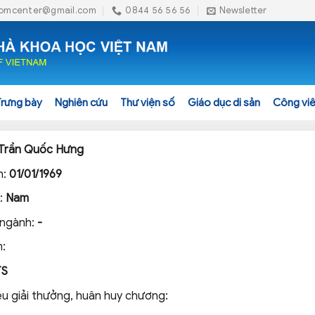
omcenter@gmail.com
0844 56 56 56
Newsletter
Trưng bày
Nghiên cứu
Thư viện số
Giáo dục di sản
Công viê
Trần Quốc Hưng
h:
01/01/1969
h:
Nam
 ngành:
-
:
TS
ệu giải thưởng, huân huy chương: