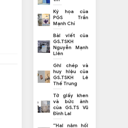
Ký họa của
PGS Trần
Mạnh Chí
Bài viết của
GS.TSKH
Nguyễn Mạnh
Liên
Ghi chép và
huy hiệu của
GS.TSKH Lê
Thế Trung
Tờ giấy khen
và bức ảnh
của GS.TS Vũ
Đình Lai
“Hai năm hối