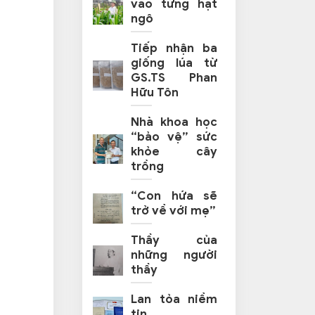
vào từng hạt
ngô
Tiếp nhận ba
giống lúa từ
GS.TS Phan
Hữu Tôn
Nhà khoa học
“bảo vệ” sức
khỏe cây
trồng
“Con hứa sẽ
trở về với mẹ”
Thầy của
những người
thầy
Lan tỏa niềm
tin