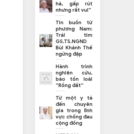
hả, gấp rút
nhưng rất vui”
Tin buồn từ
phương Nam:
Trái tim
GS.TS.NGND
Bùi Khánh Thế
ngừng đập
Hành trình
nghiên cứu,
bảo tồn loài
“Rồng đất”
Từ một y tá
đến chuyên
gia trong lĩnh
vực chống đau
cộng đồng