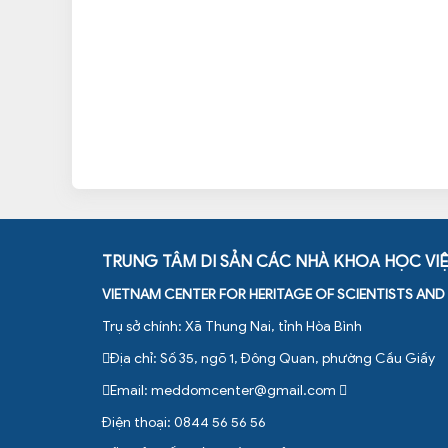
TRUNG TÂM DI SẢN CÁC NHÀ KHOA HỌC VI
VIETNAM CENTER FOR HERITAGE OF SCIENTISTS AN
Trụ sở chính: Xã Thung Nai, tỉnh Hòa Bình
Địa chỉ: Số 35, ngõ 1, Đông Quan, phường Cầu Giấy
Email:
meddomcenter@gmail.com
Điện thoại: 0844 56 56 56