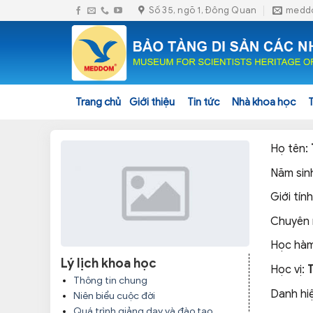
Skip
Số 35, ngõ 1, Đông Quan
medd
to
content
Trang chủ
Giới thiệu
Tin tức
Nhà khoa học
Họ tên:
Năm sin
Giới tín
Chuyên
Học hàm
Lý lịch khoa học
Học vị:
Thông tin chung
Danh hi
Niên biểu cuộc đời
Quá trình giảng dạy và đào tạo