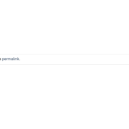
he
permalink
.