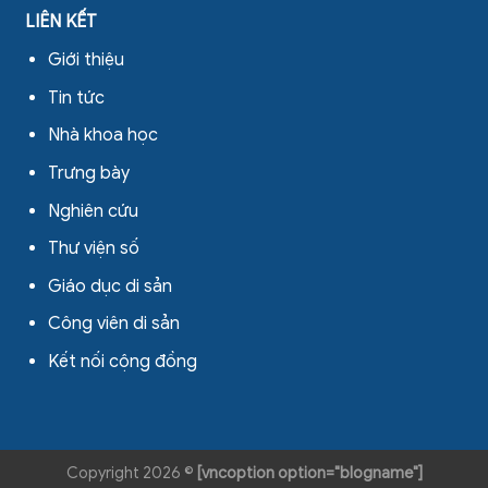
LIÊN KẾT
Giới thiệu
Tin tức
Nhà khoa học
Trưng bày
Nghiên cứu
Thư viện số
Giáo dục di sản
Công viên di sản
Kết nối cộng đồng
Copyright 2026 ©
[vncoption option="blogname"]