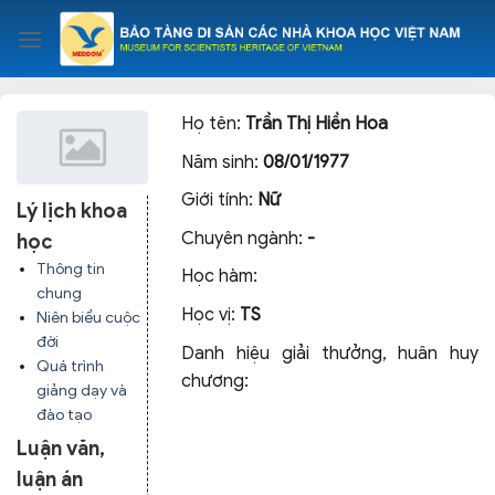
Skip
to
content
Họ tên:
Trần Thị Hiền Hoa
Năm sinh:
08/01/1977
Giới tính:
Nữ
Lý lịch khoa
Chuyên ngành:
-
học
Thông tin
Học hàm:
chung
Học vị:
TS
Niên biểu cuộc
đời
Danh hiệu giải thưởng, huân huy
Quá trình
chương:
giảng dạy và
đào tạo
Luận văn,
luận án