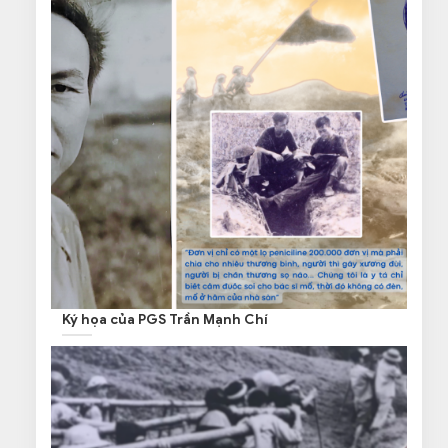
Ký họa của PGS Trần Mạnh Chí