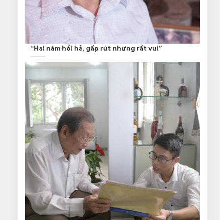
“Hai năm hối hả, gấp rút nhưng rất vui”