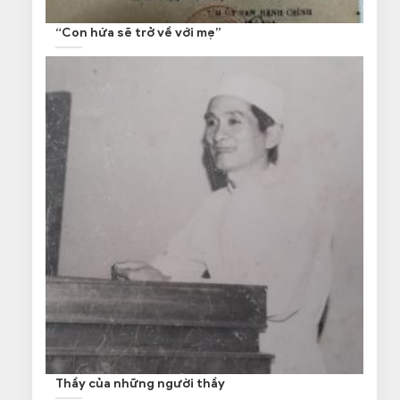
“Con hứa sẽ trở về với mẹ”
Thầy của những người thầy