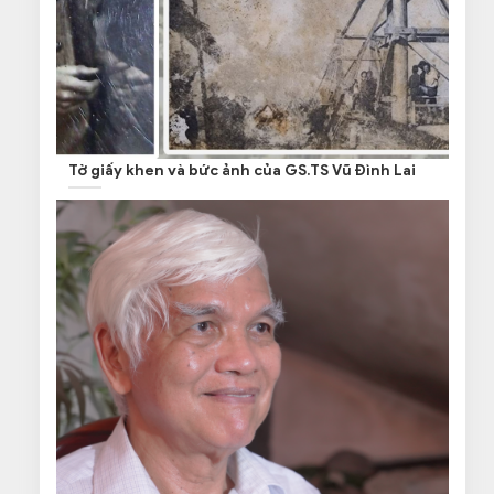
Tờ giấy khen và bức ảnh của GS.TS Vũ Đình Lai