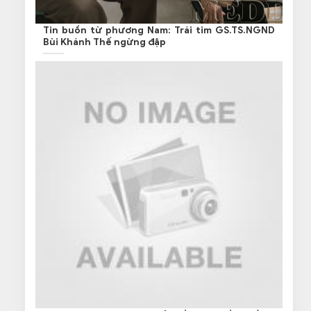
Tin buồn từ phương Nam: Trái tim GS.TS.NGND
Bùi Khánh Thế ngừng đập