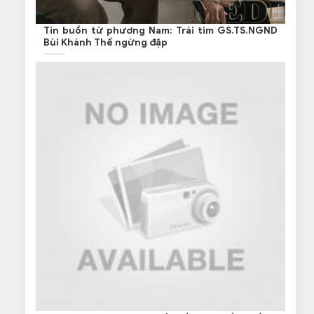
Tin buồn từ phương Nam: Trái tim GS.TS.NGND
Bùi Khánh Thế ngừng đập