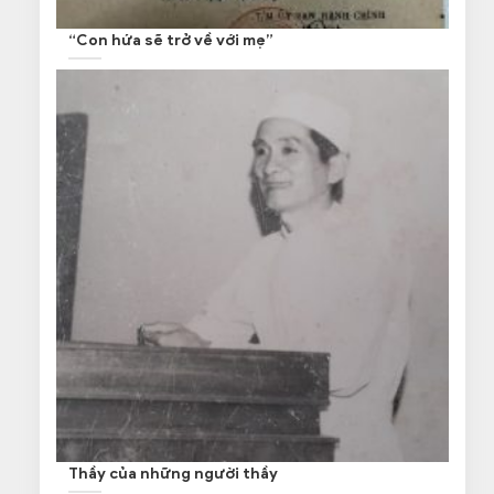
“Con hứa sẽ trở về với mẹ”
Thầy của những người thầy