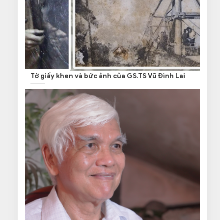
Tờ giấy khen và bức ảnh của GS.TS Vũ Đình Lai