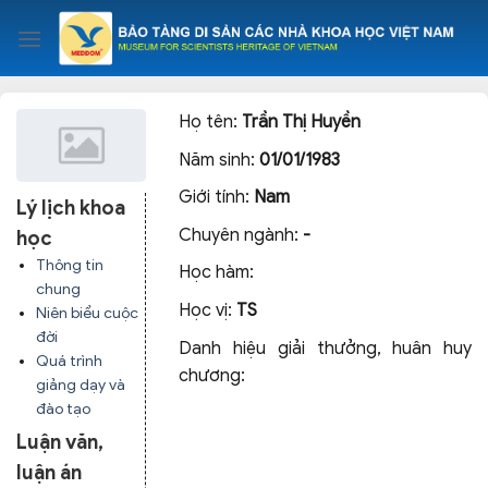
Skip
to
content
Họ tên:
Trần Thị Huyền
Năm sinh:
01/01/1983
Giới tính:
Nam
Lý lịch khoa
Chuyên ngành:
-
học
Thông tin
Học hàm:
chung
Học vị:
TS
Niên biểu cuộc
đời
Danh hiệu giải thưởng, huân huy
Quá trình
chương:
giảng dạy và
đào tạo
Luận văn,
luận án