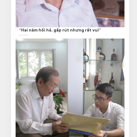
“Hai năm hối hả, gấp rút nhưng rất vui”