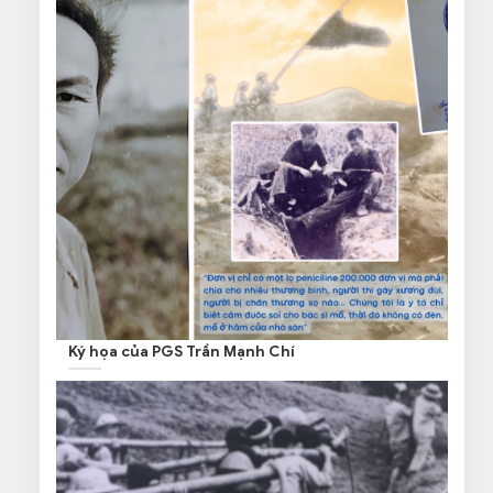
Ký họa của PGS Trần Mạnh Chí