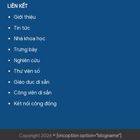
LIÊN KẾT
Giới thiệu
Tin tức
Nhà khoa học
Trưng bày
Nghiên cứu
Thư viện số
Giáo dục di sản
Công viên di sản
Kết nối cộng đồng
Copyright 2026 ©
[vncoption option="blogname"]