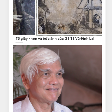
Tờ giấy khen và bức ảnh của GS.TS Vũ Đình Lai