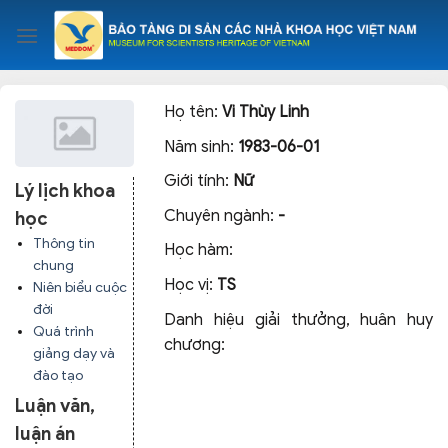
Skip
to
content
Họ tên:
Vi Thùy Linh
Năm sinh:
1983-06-01
Giới tính:
Nữ
Lý lịch khoa
Chuyên ngành:
-
học
Thông tin
Học hàm:
chung
Học vị:
TS
Niên biểu cuộc
đời
Danh hiệu giải thưởng, huân huy
Quá trình
chương:
giảng dạy và
đào tạo
Luận văn,
luận án