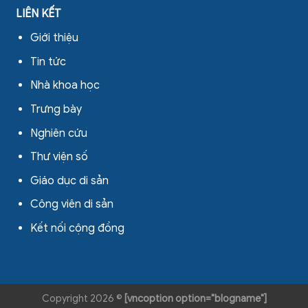
LIÊN KẾT
Giới thiệu
Tin tức
Nhà khoa học
Trưng bày
Nghiên cứu
Thư viện số
Giáo dục di sản
Công viên di sản
Kết nối cộng đồng
Copyright 2026 ©
[vncoption option="blogname"]