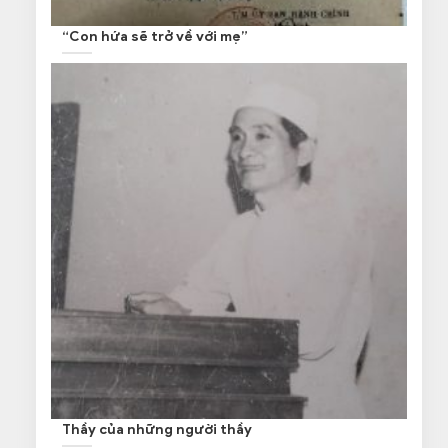
“Con hứa sẽ trở về với mẹ”
Thầy của những người thầy