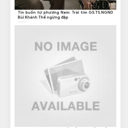
Tin buồn từ phương Nam: Trái tim GS.TS.NGND
Bùi Khánh Thế ngừng đập