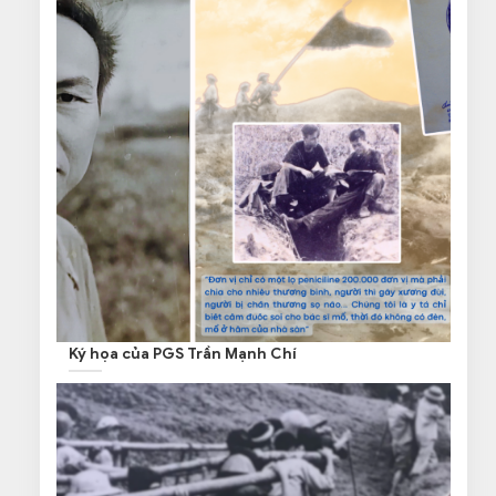
Ký họa của PGS Trần Mạnh Chí