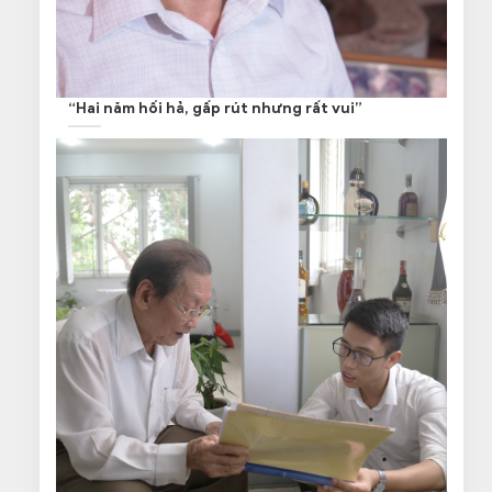
“Hai năm hối hả, gấp rút nhưng rất vui”