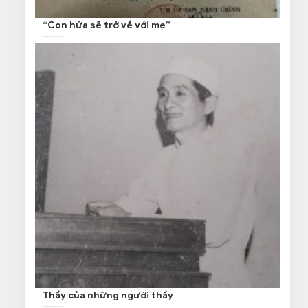
“Con hứa sẽ trở về với mẹ”
Thầy của những người thầy