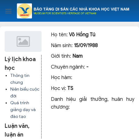
Skip
to
content
Họ tên:
Võ Hồng Tú
Năm sinh:
15/09/1988
Giới tính:
Nam
Lý lịch khoa
Chuyên ngành:
-
học
Thông tin
Học hàm:
chung
Học vị:
TS
Niên biểu cuộc
đời
Danh hiệu giải thưởng, huân huy
Quá trình
chương:
giảng dạy và
đào tạo
Luận văn,
luận án