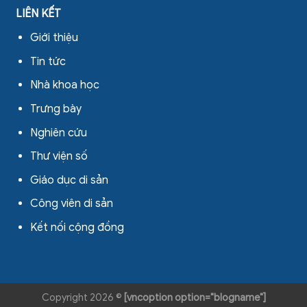
LIÊN KẾT
Giới thiệu
Tin tức
Nhà khoa học
Trưng bày
Nghiên cứu
Thư viện số
Giáo dục di sản
Công viên di sản
Kết nối cộng đồng
Copyright 2026 ©
[vncoption option="blogname"]