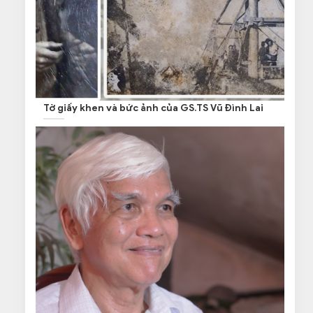
Tờ giấy khen và bức ảnh của GS.TS Vũ Đình Lai