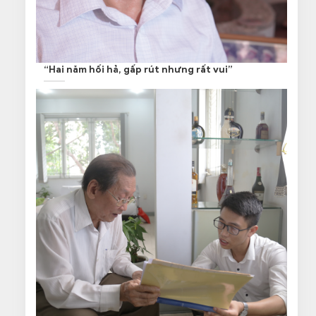
“Hai năm hối hả, gấp rút nhưng rất vui”