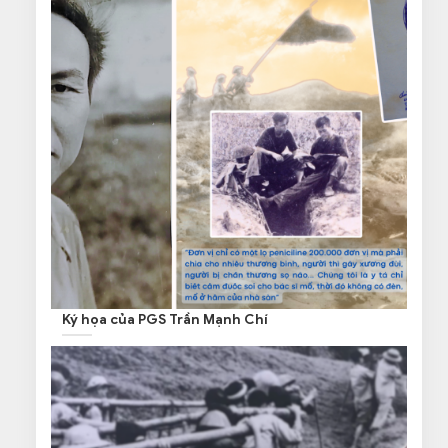
Ký họa của PGS Trần Mạnh Chí