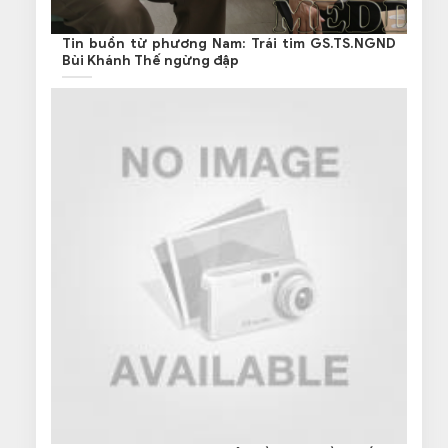
Tin buồn từ phương Nam: Trái tim GS.TS.NGND
Bùi Khánh Thế ngừng đập