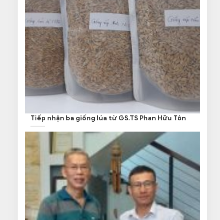
Tiếp nhận ba giống lúa từ GS.TS Phan Hữu Tôn