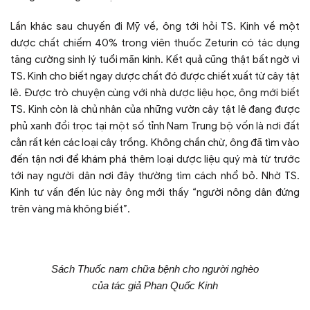
Lần khác sau chuyến đi Mỹ về, ông tới hỏi TS. Kinh về một
dược chất chiếm 40% trong viên thuốc Zeturin có tác dụng
tăng cường sinh lý tuổi mãn kinh. Kết quả cũng thật bất ngờ vì
TS. Kinh cho biết ngay dược chất đó được chiết xuất từ cây tật
lê. Được trò chuyện cùng với nhà dược liệu học, ông mới biết
TS. Kinh còn là chủ nhân của những vườn cây tật lê đang được
phủ xanh đồi trọc tại một số tỉnh Nam Trung bộ vốn là nơi đất
cằn rất kén các loại cây trồng. Không chần chừ, ông đã tìm vào
đến tận nơi để khám phá thêm loại dược liệu quý mà từ trước
tới nay người dân nơi đây thường tìm cách nhổ bỏ. Nhờ TS.
Kinh tư vấn đến lúc này ông mới thấy “người nông dân đứng
trên vàng mà không biết”.
Sách Thuốc nam chữa bệnh cho người nghèo
của tác giả Phan Quốc Kinh