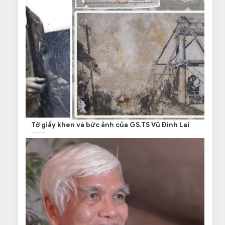
Tờ giấy khen và bức ảnh của GS.TS Vũ Đình Lai