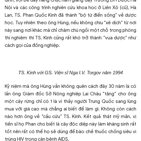
Nội và các công trình nghiên cứu khoa học ở Liên Xô (cũ), Hà
Lan, TS. Phan Quốc Kinh đã thành “bộ từ điển sống” về dược
học. Tuy nhiên theo ông Hùng, nếu không chịu “xê dịch” từ nơi
này sang nơi khác mà chỉ chăm chú ngồi một chỗ trong phòng
thí nghiệm thì TS. Kinh cũng rất khó trở thành “vua dược” như
cách gọi của đồng nghiệp.
TS. Kinh với GS. Viện sĩ Nga I.V. Torgov năm 1994
Kỷ niệm mà ông Hùng vẫn không quên cách đây 30 năm là có
lần ông Giám đốc Sở Nông nghiệp Lai Châu “tặng” cho ông
một cây rừng chỉ có 1 lá vì thấy người Trung Quốc sang lùng
mua với giá cao mà chẳng ai biết để làm gì. Không còn cách
nào hơn ông về “cầu cứu” TS. Kinh. Kết quả thật mỹ mãn, vị
tiến sĩ họ Phan cho biết lá cây độc diệp này làm kháng sinh rất
tốt nên rất có thể họ sẽ dùng để bào chế thuốc chống siêu vi
trùng HIV trong căn bệnh AIDS.