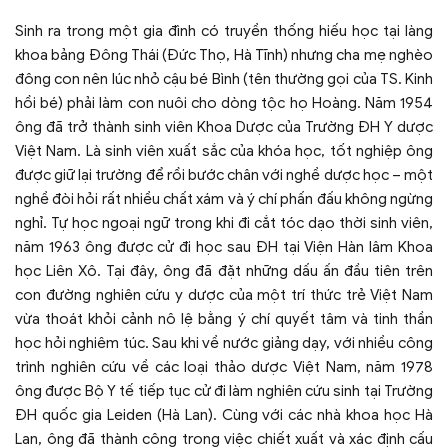
Sinh ra trong một gia đình có truyền thống hiếu học tại làng
khoa bảng Đông Thái (Đức Thọ, Hà Tĩnh) nhưng cha mẹ nghèo
đông con nên lúc nhỏ cậu bé Bình (tên thường gọi của TS. Kinh
hồi bé) phải làm con nuôi cho dòng tộc họ Hoàng. Năm 1954
ông đã trở thành sinh viên Khoa Dược của Trường ĐH Y dược
Việt Nam. Là sinh viên xuất sắc của khóa học, tốt nghiệp ông
được giữ lại trường để rồi bước chân với nghề dược học – một
nghề đòi hỏi rất nhiều chất xám và ý chí phấn đấu không ngừng
nghỉ. Tự học ngoại ngữ trong khi đi cắt tóc dạo thời sinh viên,
năm 1963 ông được cử đi học sau ĐH tại Viện Hàn lâm Khoa
học Liên Xô. Tại đây, ông đã đặt những dấu ấn đầu tiên trên
con đường nghiên cứu y dược của một trí thức trẻ Việt Nam
vừa thoát khỏi cảnh nô lệ bằng ý chí quyết tâm và tinh thần
học hỏi nghiêm túc. Sau khi về nước giảng dạy, với nhiều công
trình nghiên cứu về các loại thảo dược Việt Nam, năm 1978
ông được Bộ Y tế tiếp tục cử đi làm nghiên cứu sinh tại Trường
ĐH quốc gia Leiden (Hà Lan). Cùng với các nhà khoa học Hà
Lan, ông đã thành công trong việc chiết xuất và xác định cấu