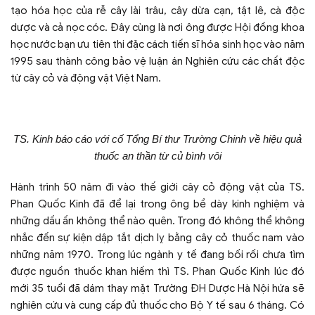
tạo hóa học của rễ cây lài trâu, cây dừa cạn, tật lê, cà độc
dược và cả nọc cóc. Đây cùng là nơi ông được Hội đồng khoa
học nước bạn ưu tiên thi đặc cách tiến sĩ hóa sinh học vào năm
1995 sau thành công bảo vệ luận án Nghiên cứu các chất độc
từ cây cỏ và động vật Việt Nam.
TS. Kinh báo cáo với cố Tổng Bí thư Trường Chinh về hiệu quả
thuốc an thần từ củ bình vôi
Hành trình 50 năm đi vào thế giới cây cỏ động vật của TS.
Phan Quốc Kinh đã để lại trong ông bề dày kinh nghiệm và
những dấu ấn không thể nào quên. Trong đó không thể không
nhắc đến sự kiện dập tắt dịch lỵ bằng cây cỏ thuốc nam vào
những năm 1970. Trong lúc ngành y tế đang bối rối chưa tìm
được nguồn thuốc khan hiếm thì TS. Phan Quốc Kinh lúc đó
mới 35 tuổi đã dám thay mặt Trường ĐH Dược Hà Nội hứa sẽ
nghiên cứu và cung cấp đủ thuốc cho Bộ Y tế sau 6 tháng. Có