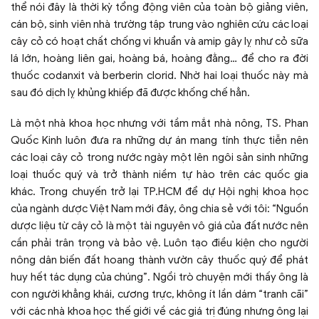
thể nói đây là thời kỳ tổng động viên của toàn bộ giảng viên,
cán bộ, sinh viên nhà trường tập trung vào nghiên cứu các loại
cây cỏ có hoạt chất chống vi khuẩn và amip gây lỵ như cỏ sữa
lá lớn, hoàng liên gai, hoàng bá, hoàng đằng… để cho ra đời
thuốc codanxit và berberin clorid. Nhờ hai loại thuốc này mà
sau đó dịch lỵ khủng khiếp đã được khống chế hẳn.
Là một nhà khoa học nhưng với tầm mắt nhà nông, TS. Phan
Quốc Kinh luôn đưa ra những dự án mang tính thực tiễn nên
các loại cây cỏ trong nước ngày một lên ngôi sản sinh những
loại thuốc quý và trở thành niềm tự hào trên các quốc gia
khác. Trong chuyến trở lại TP.HCM để dự Hội nghị khoa học
của ngành dược Việt Nam mới đây, ông chia sẻ với tôi: “Nguồn
dược liệu từ cây cỏ là một tài nguyên vô giá của đất nước nên
cần phải trân trọng và bảo vệ. Luôn tạo điều kiện cho người
nông dân biến đất hoang thành vườn cây thuốc quý để phát
huy hết tác dụng của chúng”. Ngồi trò chuyện mới thấy ông là
con người khẳng khái, cương trực, không ít lần dám “tranh cãi”
với các nhà khoa học thế giới về các giá trị đúng nhưng ông lại