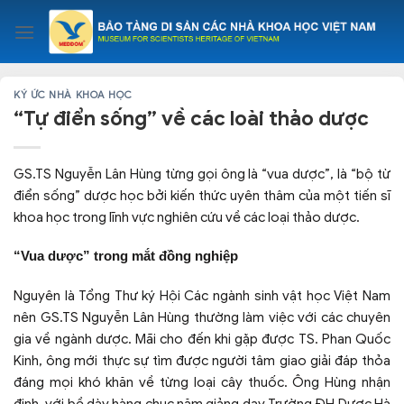
Skip
to
content
KÝ ỨC NHÀ KHOA HỌC
“Tự điển sống” về các loài thảo dược
GS.TS Nguyễn Lân Hùng từng gọi ông là “vua dược”, là “bộ từ
điển sống” dược học bởi kiến thức uyên thâm của một tiến sĩ
khoa học trong lĩnh vực nghiên cứu về các loại thảo dược.
“Vua dược” trong mắt đồng nghiệp
Nguyên là Tổng Thư ký Hội Các ngành sinh vật học Việt Nam
nên GS.TS Nguyễn Lân Hùng thường làm việc với các chuyên
gia về ngành dược. Mãi cho đến khi gặp được TS. Phan Quốc
Kinh, ông mới thực sự tìm được người tâm giao giải đáp thỏa
đáng mọi khó khăn về từng loại cây thuốc. Ông Hùng nhận
định, với bề dày hàng chục năm giảng dạy Trường ĐH Dược Hà