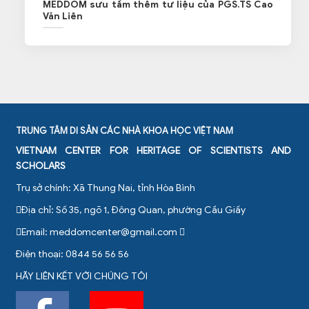
MEDDOM sưu tầm thêm tư liệu của PGS.TS Cao
Văn Liên
TRUNG TÂM DI SẢN CÁC NHÀ KHOA HỌC VIỆT NAM
VIETNAM CENTER FOR HERITAGE OF SCIENTISTS AND
SCHOLARS
Trụ sở chính: Xã Thung Nai, tỉnh Hòa Bình
Địa chỉ: Số 35, ngõ 1, Đông Quan, phường Cầu Giấy
Email:
meddomcenter@gmail.com
Điện thoại: 0844 56 56 56
HÃY LIÊN KẾT VỚI CHÚNG TÔI