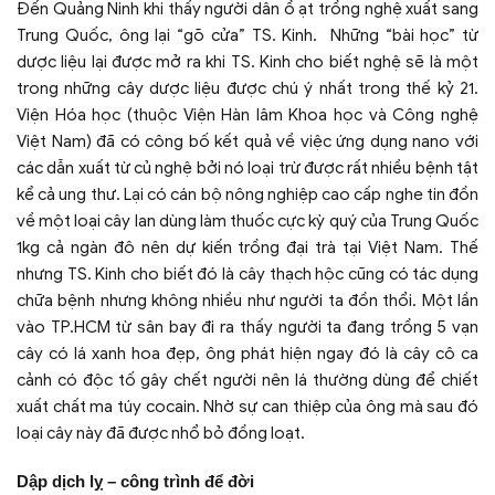
Đến Quảng Ninh khi thấy người dân ồ ạt trồng nghệ xuất sang
Trung Quốc, ông lại “gõ cửa” TS. Kinh. Những “bài học” từ
dược liệu lại được mở ra khi TS. Kinh cho biết nghệ sẽ là một
trong những cây dược liệu được chú ý nhất trong thế kỷ 21.
Viện Hóa học (thuộc Viện Hàn lâm Khoa học và Công nghệ
Việt Nam) đã có công bố kết quả về việc ứng dụng nano với
các dẫn xuất từ củ nghệ bởi nó loại trừ được rất nhiều bệnh tật
kể cả ung thư. Lại có cán bộ nông nghiệp cao cấp nghe tin đồn
về một loại cây lan dùng làm thuốc cực kỳ quý của Trung Quốc
1kg cả ngàn đô nên dự kiến trồng đại trà tại Việt Nam. Thế
nhưng TS. Kinh cho biết đó là cây thạch hộc cũng có tác dụng
chữa bệnh nhưng không nhiều như người ta đồn thổi. Một lần
vào TP.HCM từ sân bay đi ra thấy người ta đang trồng 5 vạn
cây có lá xanh hoa đẹp, ông phát hiện ngay đó là cây cô ca
cảnh có độc tố gây chết người nên lá thường dùng để chiết
xuất chất ma túy cocain. Nhờ sự can thiệp của ông mà sau đó
loại cây này đã được nhổ bỏ đồng loạt.
Dập dịch lỵ – công trình để đời