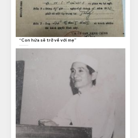
“Con hứa sẽ trở về với mẹ”