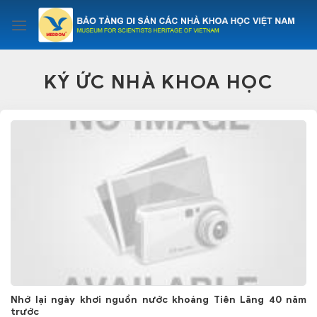
Skip
to
content
KÝ ỨC NHÀ KHOA HỌC
Nhớ lại ngày khơi nguồn nước khoáng Tiên Lãng 40 năm
trước