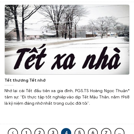
Tết thương Tết nhớ
Nhớ lại cái Tết đầu tiên xa gia đình, PGS.TS Hoàng Ngọc Thuận*
tâm sự: “Đi thực tập tốt nghiệp vào dịp Tết Mậu Thân, năm 1968
là kỷ niệm đáng nhớ nhất trong cuộc đời tôi”.
1
2
3
4
5
6
7
…