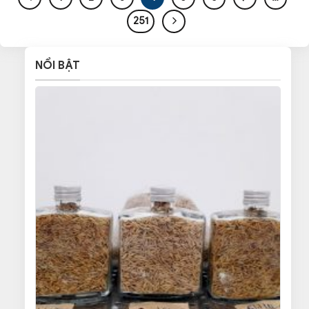
251
NỔI BẬT