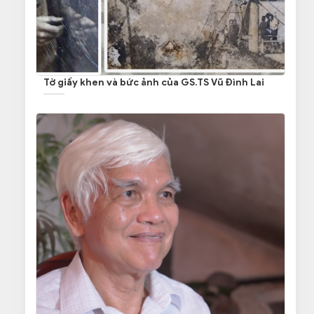
Tờ giấy khen và bức ảnh của GS.TS Vũ Đình Lai