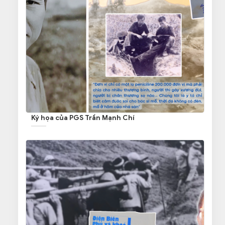
Ký họa của PGS Trần Mạnh Chí